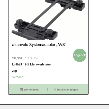
atranvelo Systemadapter „AVS“
Angebot!
Ursprünglicher
Aktueller
20,95
€
18,95
€
Preis
Preis
Enthält 19% Mehrwertsteuer
war:
ist:
zzgl.
20,95€
18,95€.
Versand
Weiterlesen
Details anzeigen