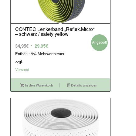
CONTEC Lenkerband „Reflex.Micro“
– schwarz / safety yellow
Angebot!
Ursprünglicher
Aktueller
34,95
€
29,95
€
Preis
Preis
Enthält 19% Mehrwertsteuer
war:
ist:
zzgl.
34,95€
29,95€.
Versand
In den Warenkorb
Details anzeigen