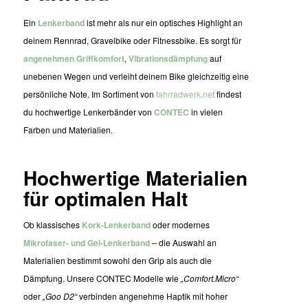
Ein
Lenkerband
ist mehr als nur ein optisches Highlight an
deinem Rennrad, Gravelbike oder Fitnessbike. Es sorgt für
angenehmen Griffkomfort
,
Vibrationsdämpfung
auf
unebenen Wegen und verleiht deinem Bike gleichzeitig eine
persönliche Note. Im Sortiment von
fahrradwerk.net
findest
du hochwertige Lenkerbänder von
CONTEC
in vielen
Farben und Materialien.
Hochwertige Materialien
für optimalen Halt
Ob klassisches
Kork-Lenkerband
oder modernes
Mikrofaser- und Gel-Lenkerband
– die Auswahl an
Materialien bestimmt sowohl den Grip als auch die
Dämpfung. Unsere CONTEC Modelle wie
„Comfort.Micro“
oder
„Goo D2“
verbinden angenehme Haptik mit hoher