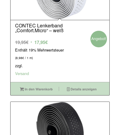
CONTEC Lenkerband
„Comfort.Micro“ – weiß
Angebot!
Ursprünglicher
Aktueller
19,95
€
17,95
€
Preis
Preis
Enthält 19% Mehrwertsteuer
war:
ist:
(
8,98
€
/ 1 m)
19,95€
17,95€.
zzgl.
Versand
In den Warenkorb
Details anzeigen