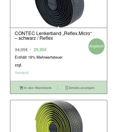
CONTEC Lenkerband „Reflex.Micro“
– schwarz / Reflex
Angebot!
Ursprünglicher
Aktueller
34,95
€
29,95
€
Preis
Preis
Enthält 19% Mehrwertsteuer
war:
ist:
zzgl.
34,95€
29,95€.
Versand
In den Warenkorb
Details anzeigen