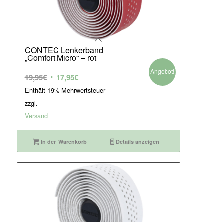
CONTEC Lenkerband
„Comfort.Micro“ – rot
Angebot!
Ursprünglicher
Aktueller
19,95
€
17,95
€
Preis
Preis
Enthält 19% Mehrwertsteuer
war:
ist:
zzgl.
19,95€
17,95€.
Versand
In den Warenkorb
Details anzeigen