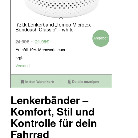
fi’zi:k Lenkerband „Tempo Microtex
Bondcush Classic“ – white
Angebot!
Ursprünglicher
Aktueller
24,90
€
21,95
€
Preis
Preis
Enthält 19% Mehrwertsteuer
war:
ist:
zzgl.
24,90€
21,95€.
Versand
In den Warenkorb
Details anzeigen
Lenkerbänder –
Komfort, Stil und
Kontrolle für dein
Fahrrad