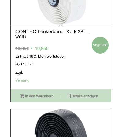
CONTEC Lenkerband „Kork 2K“ –
weiß
Angebot!
Ursprünglicher
Aktueller
13,95
€
10,95
€
Preis
Preis
Enthält 19% Mehrwertsteuer
war:
ist:
(
5,48
€
/ 1 m)
13,95€
10,95€.
zzgl.
Versand
In den Warenkorb
Details anzeigen