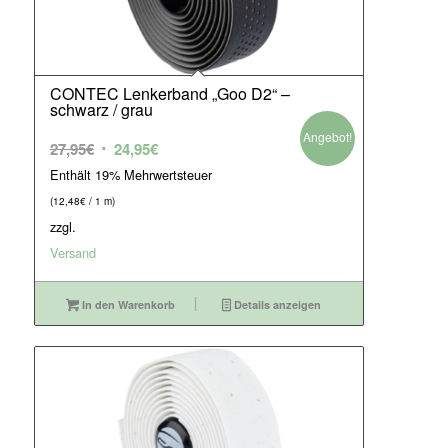
CONTEC Lenkerband „Goo D2“ –
schwarz / grau
Angebot!
Ursprünglicher
Aktueller
27,95
€
24,95
€
Preis
Preis
Enthält 19% Mehrwertsteuer
war:
ist:
(
12,48
€
/ 1 m)
27,95€
24,95€.
zzgl.
Versand
In den Warenkorb
Details anzeigen