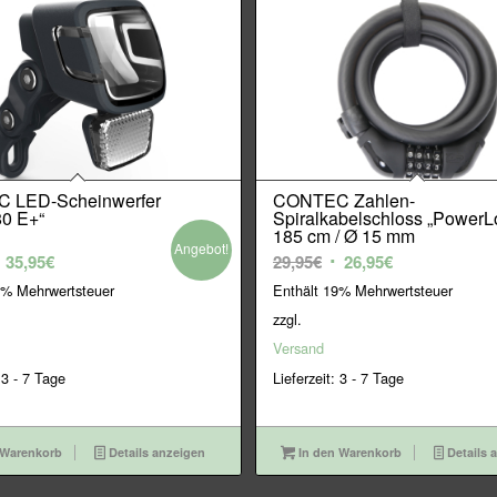
 LED-Scheinwerfer
CONTEC Zahlen-
0 E+“
Spiralkabelschloss „PowerL
185 cm / Ø 15 mm
Angebot!
rsprünglicher
Aktueller
Ursprünglicher
Aktueller
35,95
€
29,95
€
26,95
€
reis
Preis
Preis
Preis
9% Mehrwertsteuer
Enthält 19% Mehrwertsteuer
ar:
ist:
war:
ist:
zzgl.
9,95€
35,95€.
29,95€
26,95€.
Versand
 3 - 7 Tage
Lieferzeit: 3 - 7 Tage
 Warenkorb
Details anzeigen
In den Warenkorb
Details 