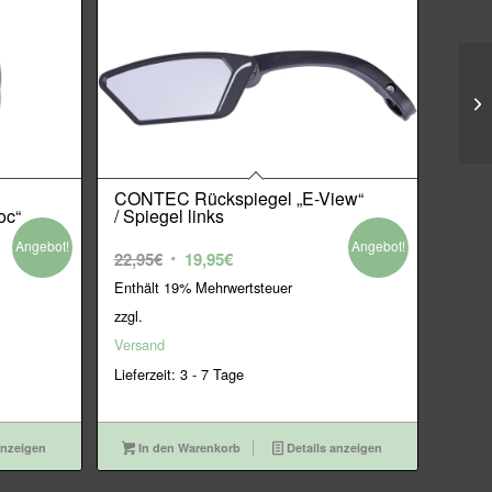
CONTEC Rückspiegel „E-View“
oc“
/ Spiegel links
Angebot!
Angebot!
Ursprünglicher
Aktueller
22,95
€
19,95
€
Preis
Preis
Enthält 19% Mehrwertsteuer
war:
ist:
zzgl.
22,95€
19,95€.
Versand
Lieferzeit: 3 - 7 Tage
anzeigen
In den Warenkorb
Details anzeigen