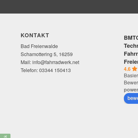
KONTAKT
BMTC
Tech
Bad Freienwalde
Fahr
Schamottering 5, 16259
Frei
Mail: info@fahrradwerk.net
4.6
Telefon: 03344 150413
Basier
Bewer
powe
bewe