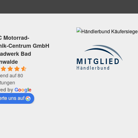
 Motorrad-
nik-Centrum GmbH
radwerk Bad
enwalde
end auf 80
tungen
red by
G
o
o
g
l
e
rte uns auf