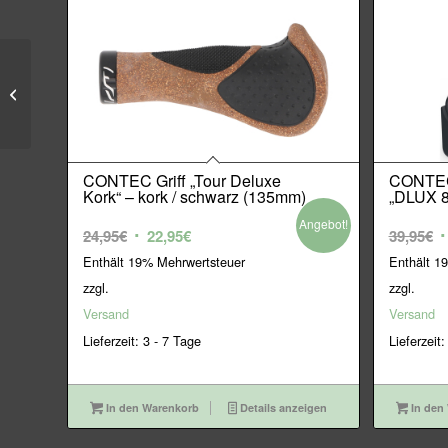
CAMELBAK
Trinkrucksack
„Hydrobak Light“ –
aluminium / bla...
CONTEC Griff „Tour Deluxe
CONTEC
Kork“ – kork / schwarz (135mm)
„DLUX 8
Angebot!
Ursprünglicher
Aktueller
U
24,95
€
22,95
€
39,95
€
Preis
Preis
P
Enthält 19% Mehrwertsteuer
Enthält 1
war:
ist:
w
zzgl.
zzgl.
24,95€
22,95€.
3
Versand
Versand
Lieferzeit: 3 - 7 Tage
Lieferzeit:
In den Warenkorb
Details anzeigen
In den