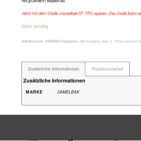
recyceltem Material.
Jetzt mit dem Code „camelbak15“ 15% sparen. Der Code kann a
Nicht vorrätig
Artikelnummer:
03090933
Kategorien:
Alle Produkte
,
Sale %
,
Trinkrucksäcke
S
Zusätzliche Informationen
Produktsicherheit
Zusätzliche Informationen
MARKE
CAMELBAK