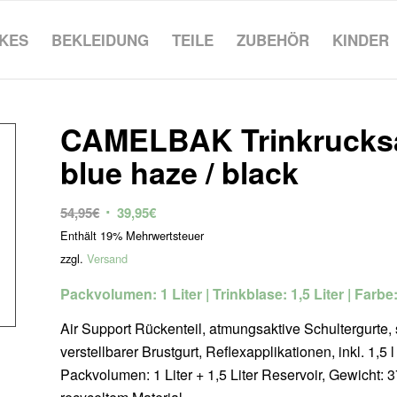
IKES
BEKLEIDUNG
TEILE
ZUBEHÖR
KINDER
CAMELBAK Trinkrucksa
blue haze / black
Ursprünglicher
Aktueller
54,95
€
39,95
€
Preis
Preis
Enthält 19% Mehrwertsteuer
war:
ist:
zzgl.
Versand
54,95€
39,95€.
Packvolumen: 1 Liter | Trinkblase: 1,5 Liter | Farbe
Air Support Rückenteil, atmungsaktive Schultergurte,
verstellbarer Brustgurt, Reflexapplikationen, inkl. 1,5
Packvolumen: 1 Liter + 1,5 Liter Reservoir, Gewicht: 