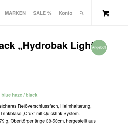
MARKEN
SALE %
Konto
ck „Hydrobak Light“ –
Angebot!
: blue haze / black
 sicheres Reißverschlussfach, Helmhalterung,
 l Trinkblase „Crux“ mit Quicklink System.
379 g, Oberkörperlänge 38-53cm, hergestellt aus