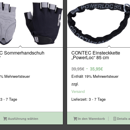
 Sommerhandschuh
CONTEC Einsteckkette
“
„PowerLoc“ 85 cm
Ursprünglicher
Aktueller
39,95
€
35,95
€
Preis
Preis
9% Mehrwertsteuer
Enthält 19% Mehrwertsteuer
war:
ist:
zzgl.
39,95€
35,95€.
Versand
 3 - 7 Tage
Lieferzeit: 3 - 7 Tage
Ausführung wählen
In den Warenkorb
Details 