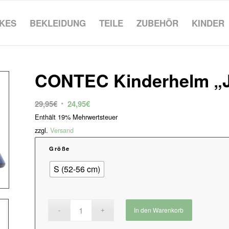
IKES
BEKLEIDUNG
TEILE
ZUBEHÖR
KINDER
CONTEC Kinderhelm „J
Ursprünglicher
Aktueller
29,95
€
24,95
€
Preis
Preis
Enthält 19% Mehrwertsteuer
war:
ist:
zzgl.
Versand
29,95€
24,95€.
Größe
S (52-56 cm)
In den Warenkorb