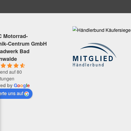
 Motorrad-
nik-Centrum GmbH
radwerk Bad
enwalde
end auf 80
tungen
red by
G
o
o
g
l
e
rte uns auf