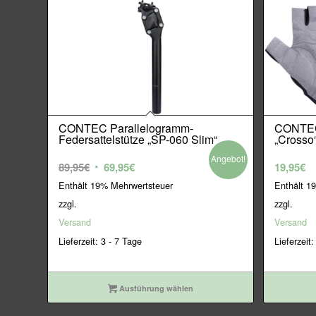
CONTEC Parallelogramm-
CONTEC
Federsattelstütze „SP-060 Slim“
„Crosso
Angebot!
Ursprünglicher
Aktueller
89,95
€
69,95
€
19,95
€
Preis
Preis
Enthält 19% Mehrwertsteuer
Enthält 1
war:
ist:
zzgl.
zzgl.
89,95€
69,95€.
Versand
Versand
Lieferzeit: 3 - 7 Tage
Lieferzeit:
Ausführung wählen