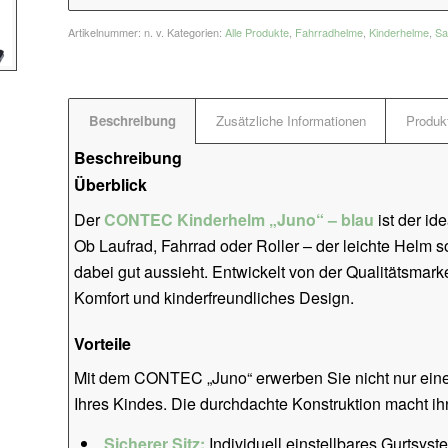
Artikelnummer:
n. v.
Kategorien:
Alle Produkte
,
Fahrradhelme
,
Kinderhelme
,
Sa
Beschreibung
Zusätzliche Informationen
Produkt
Beschreibung
Überblick
Der
CONTEC Kinderhelm „Juno“ – blau
ist der id
Ob Laufrad, Fahrrad oder Roller – der leichte Helm so
dabei gut aussieht. Entwickelt von der Qualitätsmar
Komfort und kinderfreundliches Design.
Vorteile
Mit dem CONTEC „Juno“ erwerben Sie nicht nur einen
Ihres Kindes. Die durchdachte Konstruktion macht ih
Sicherer Sitz:
Individuell einstellbares Gurtsyst