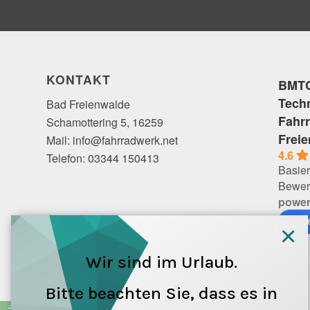
KONTAKT
BMTC
Tech
Bad Freienwalde
Fahr
Schamottering 5, 16259
Frei
Mail: info@fahrradwerk.net
4.6
Telefon: 03344 150413
Basier
Bewer
powe
bewe
×
Wir sind im Urlaub.
Bitte beachten Sie, dass es in