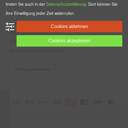
finden Sie auch in der
Datenschutzerklärung
. Dort können Sie
Impressum
Ihre Einwilligung jeder Zeit widerrufen.
Datenschutzerklärung
Allgemeine Geschäftsbedingungen
Cookies ablehnen
Zahlungsmethoden und Versand
Cookies akzeptieren
Widerrufsbelehrung
Hinweise zur Batterieentsorgung
Vertrag widerrufen
Frage & Feedback