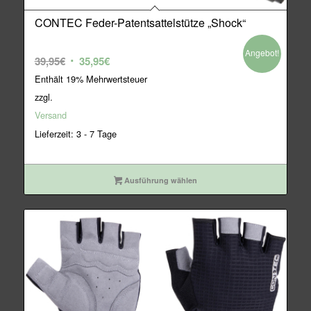
CONTEC Feder-Patentsattelstütze „Shock“
Angebot!
Ursprünglicher
Aktueller
39,95
€
35,95
€
Preis
Preis
Enthält 19% Mehrwertsteuer
war:
ist:
zzgl.
39,95€
35,95€.
Versand
Lieferzeit: 3 - 7 Tage
Ausführung wählen