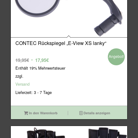
CONTEC Rückspiegel „E-View XS lanky“
Angebot!
Ursprünglicher
Aktueller
19,95
€
17,95
€
Preis
Preis
Enthält 19% Mehrwertsteuer
war:
ist:
zzgl.
19,95€
17,95€.
Versand
Lieferzeit: 3 - 7 Tage
In den Warenkorb
Details anzeigen