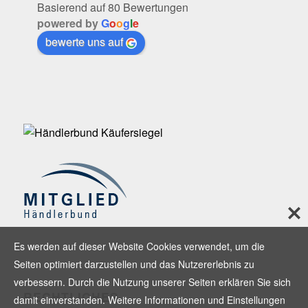
Basierend auf 80 Bewertungen
powered by
G
o
o
g
l
e
bewerte uns auf
Es werden auf dieser Website Cookies verwendet, um die
Seiten optimiert darzustellen und das Nutzererlebnis zu
verbessern. Durch die Nutzung unserer Seiten erklären Sie sich
RECHTLICHES
damit einverstanden. Weitere Informationen und Einstellungen