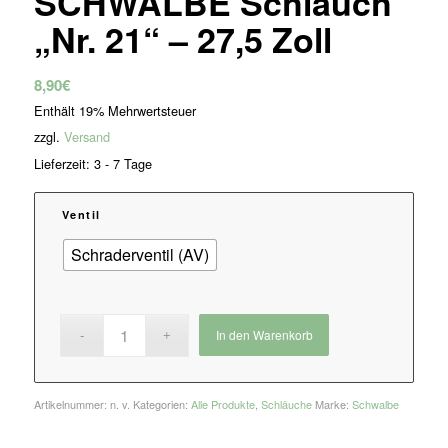
SCHWALBE Schlauch
„Nr. 21“ – 27,5 Zoll
8,90
€
Enthält 19% Mehrwertsteuer
zzgl.
Versand
Lieferzeit: 3 - 7 Tage
Ventil
Schraderventil (AV)
In den Warenkorb
Artikelnummer:
n. v.
Kategorien:
Alle Produkte
,
Schläuche
Marke:
Schwalbe