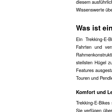
diesem ausführlic
Wissenswerte über
Was ist ei
Ein Trekking-E-B
Fahrten und vers
Rahmenkonstruktion
steilsten Hügel z
Features ausgesta
Touren und Pendl
Komfort und L
Trekking-E-Bikes 
Sie verfügen über