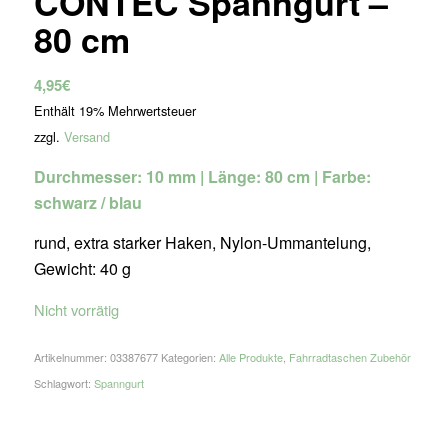
CONTEC Spanngurt –
80 cm
4,95
€
Enthält 19% Mehrwertsteuer
zzgl.
Versand
Durchmesser: 10 mm | Länge: 80 cm | Farbe:
schwarz / blau
rund, extra starker Haken, Nylon-Ummantelung,
Gewicht: 40 g
Nicht vorrätig
Artikelnummer:
03387677
Kategorien:
Alle Produkte
,
Fahrradtaschen Zubehör
Schlagwort:
Spanngurt