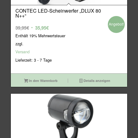
CONTEC LED-Scheinwerfer „DLUX 80
N++“
Angebot!
Ursprünglicher
Aktueller
39,95
€
35,95
€
Preis
Preis
Enthält 19% Mehrwertsteuer
war:
ist:
zzgl.
39,95€
35,95€.
Versand
Lieferzeit: 3 - 7 Tage
In den Warenkorb
Details anzeigen