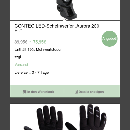
CONTEC LED-Scheinwerfer „Aurora 230
E+“
Angebot!
Ursprünglicher
Aktueller
89,95
€
75,95
€
Preis
Preis
Enthält 19% Mehrwertsteuer
war:
ist:
zzgl.
89,95€
75,95€.
Versand
Lieferzeit: 3 - 7 Tage
In den Warenkorb
Details anzeigen