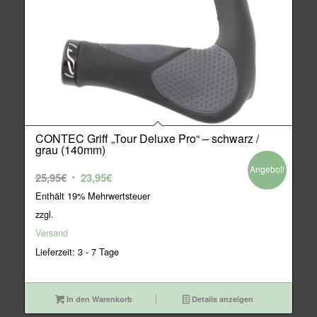
CONTEC Griff „Tour Deluxe Pro“ – schwarz /
grau (140mm)
Angebot!
Ursprünglicher
Aktueller
25,95
€
23,95
€
Preis
Preis
Enthält 19% Mehrwertsteuer
war:
ist:
zzgl.
25,95€
23,95€.
Versand
Lieferzeit: 3 - 7 Tage
In den Warenkorb
Details anzeigen