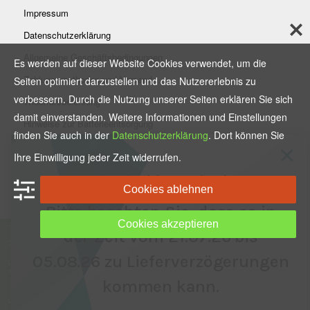
Impressum
Datenschutzerklärung
Allgemeine Geschäftsbedingungen
Es werden auf dieser Website Cookies verwendet, um die
Zahlungsmethoden und Versand
Seiten optimiert darzustellen und das Nutzererlebnis zu
verbessern. Durch die Nutzung unserer Seiten erklären Sie sich
Widerrufsbelehrung
damit einverstanden. Weitere Informationen und Einstellungen
Hinweise zur Batterieentsorgung
finden Sie auch in der
Datenschutzerklärung
. Dort können Sie
×
Ihre Einwilligung jeder Zeit widerrufen.
Vertrag widerrufen
Wir sind im Urlaub.
Cookies ablehnen
Bitte beachten Sie, dass es in
Cookies akzeptieren
Frage & Feedback
der Zeit vom 21.07.26 bis
05.08.26 zu Lieferverzögerungen
kommen kann.