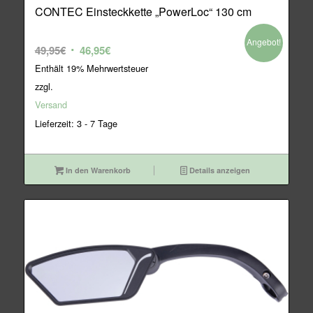
CONTEC Einsteckkette „PowerLoc“ 130 cm
Angebot!
Ursprünglicher
Aktueller
49,95
€
46,95
€
Preis
Preis
Enthält 19% Mehrwertsteuer
war:
ist:
zzgl.
49,95€
46,95€.
Versand
Lieferzeit: 3 - 7 Tage
In den Warenkorb
Details anzeigen