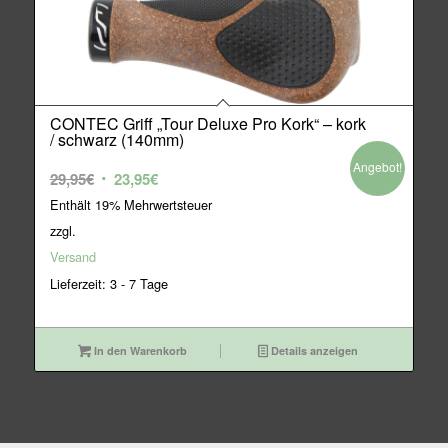
CONTEC Griff „Tour Deluxe Pro Kork“ – kork
/ schwarz (140mm)
Angebot!
Ursprünglicher
Aktueller
29,95
€
23,95
€
Preis
Preis
Enthält 19% Mehrwertsteuer
war:
ist:
zzgl.
29,95€
23,95€.
Versand
Lieferzeit: 3 - 7 Tage
In den Warenkorb
Details anzeigen