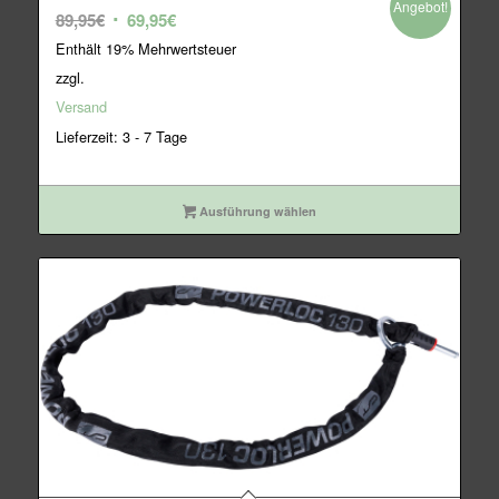
Angebot!
Ursprünglicher
Aktueller
89,95
€
69,95
€
Preis
Preis
Enthält 19% Mehrwertsteuer
war:
ist:
zzgl.
89,95€
69,95€.
Versand
Lieferzeit: 3 - 7 Tage
Ausführung wählen