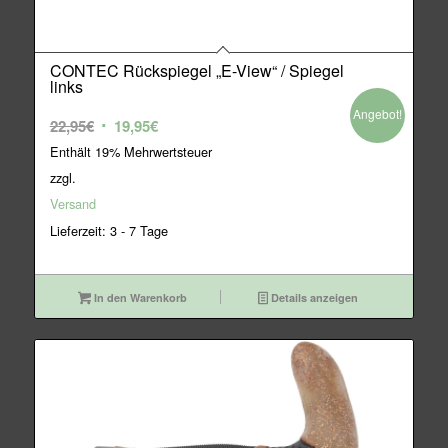
CONTEC Rückspiegel „E-View“ / Spiegel
links
Angebot!
Ursprünglicher
Aktueller
22,95
€
19,95
€
Preis
Preis
Enthält 19% Mehrwertsteuer
war:
ist:
zzgl.
22,95€
19,95€.
Versand
Lieferzeit: 3 - 7 Tage
In den Warenkorb
Details anzeigen