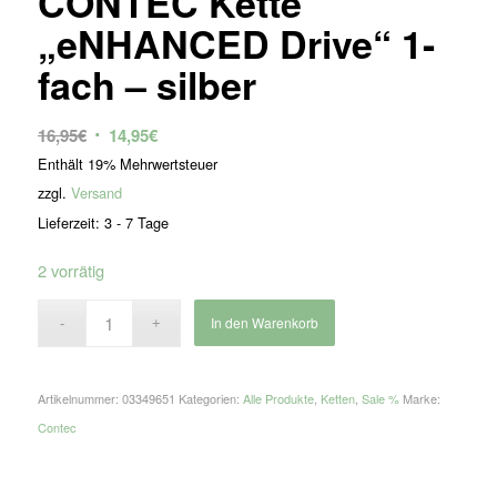
CONTEC Kette
„eNHANCED Drive“ 1-
fach – silber
Ursprünglicher
Aktueller
16,95
€
14,95
€
Preis
Preis
Enthält 19% Mehrwertsteuer
war:
ist:
zzgl.
Versand
16,95€
14,95€.
Lieferzeit: 3 - 7 Tage
2 vorrätig
In den Warenkorb
Artikelnummer:
03349651
Kategorien:
Alle Produkte
,
Ketten
,
Sale %
Marke:
Contec