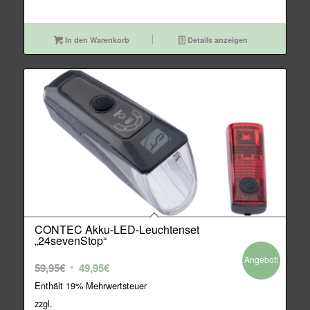
In den Warenkorb
Details anzeigen
CONTEC Akku-LED-Leuchtenset
„24sevenStop“
Angebot!
Ursprünglicher
Aktueller
59,95
€
49,95
€
Preis
Preis
Enthält 19% Mehrwertsteuer
war:
ist:
zzgl.