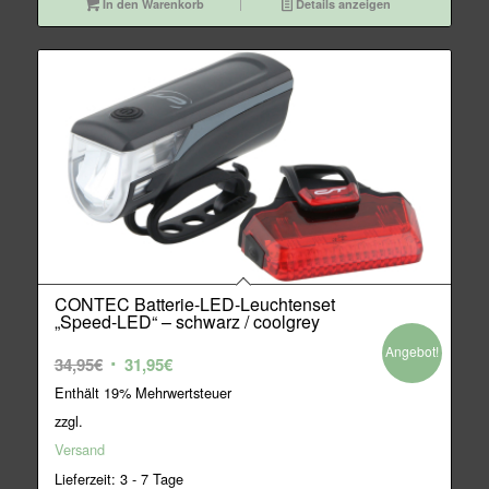
In den Warenkorb
Details anzeigen
CONTEC Batterie-LED-Leuchtenset
„Speed-LED“ – schwarz / coolgrey
Angebot!
Ursprünglicher
Aktueller
34,95
€
31,95
€
Preis
Preis
Enthält 19% Mehrwertsteuer
war:
ist:
zzgl.
34,95€
31,95€.
Versand
Lieferzeit: 3 - 7 Tage