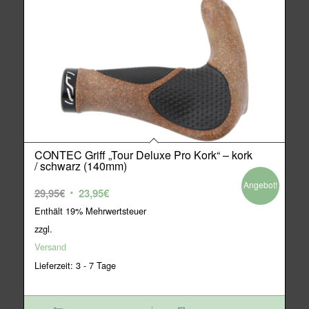
CONTEC Griff „Tour Deluxe Pro Kork“ – kork
/ schwarz (140mm)
Angebot!
Ursprünglicher
Aktueller
29,95
€
23,95
€
Preis
Preis
Enthält 19% Mehrwertsteuer
war:
ist:
zzgl.
29,95€
23,95€.
Versand
Lieferzeit: 3 - 7 Tage