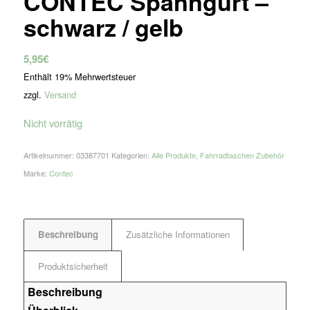
CONTEC Spanngurt –
schwarz / gelb
5,95
€
Enthält 19% Mehrwertsteuer
zzgl.
Versand
Nicht vorrätig
Artikelnummer:
03387701
Kategorien:
Alle Produkte
,
Fahrradtaschen Zubehör
Marke:
Contec
Beschreibung
Zusätzliche Informationen
Produktsicherheit
Beschreibung