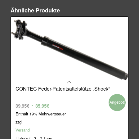
Ähnliche Produkte
CONTEC Feder-Patentsattelstütze „Shock“
Angebot!
Ursprünglicher
Aktueller
39,95
€
35,95
€
Preis
Preis
Enthält 19% Mehrwertsteuer
war:
ist:
zzgl.
39,95€
35,95€.
Versand
Lieferzeit: 3 - 7 Tage