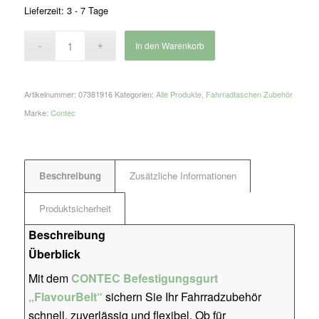
Lieferzeit: 3 - 7 Tage
In den Warenkorb
Artikelnummer:
07381916
Kategorien:
Alle Produkte
,
Fahrradtaschen Zubehör
Marke:
Contec
Beschreibung
Zusätzliche Informationen
Produktsicherheit
Beschreibung
Überblick
Mit dem
CONTEC Befestigungsgurt
„FlavourBelt“
sichern Sie Ihr Fahrradzubehör
schnell, zuverlässig und flexibel. Ob für