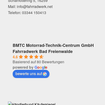
Schamottering 5, 16259
Mail: info@fahrradwerk.net
Telefon: 03344 150413
BMTC Motorrad-Technik-Centrum GmbH
Fahrradwerk Bad Freienwalde
4.6
Basierend auf 80 Bewertungen
powered by
G
o
o
g
l
e
bewerte uns auf