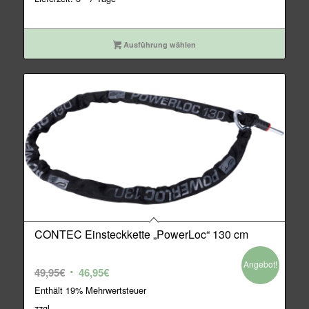
Ausführung wählen
CONTEC Einsteckkette „PowerLoc“ 130 cm
Angebot!
Ursprünglicher
Aktueller
49,95
€
46,95
€
Preis
Preis
Enthält 19% Mehrwertsteuer
war:
ist:
zzgl.