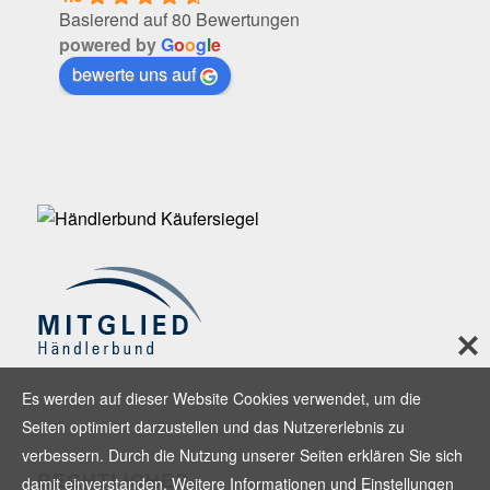
Basierend auf 80 Bewertungen
powered by
G
o
o
g
l
e
bewerte uns auf
Es werden auf dieser Website Cookies verwendet, um die
Seiten optimiert darzustellen und das Nutzererlebnis zu
verbessern. Durch die Nutzung unserer Seiten erklären Sie sich
RECHTLICHES
damit einverstanden. Weitere Informationen und Einstellungen