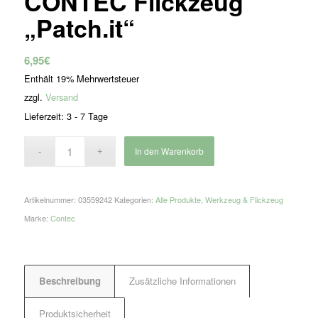
CONTEC Flickzeug
„Patch.it“
6,95
€
Enthält 19% Mehrwertsteuer
zzgl.
Versand
Lieferzeit: 3 - 7 Tage
In den Warenkorb
Artikelnummer:
03559242
Kategorien:
Alle Produkte
,
Werkzeug & Flickzeug
Marke:
Contec
Beschreibung
Zusätzliche Informationen
Produktsicherheit