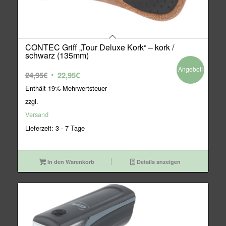
CONTEC Griff „Tour Deluxe Kork“ – kork /
schwarz (135mm)
Angebot!
Ursprünglicher
Aktueller
24,95
€
22,95
€
Preis
Preis
Enthält 19% Mehrwertsteuer
war:
ist:
zzgl.
24,95€
22,95€.
Versand
Lieferzeit: 3 - 7 Tage
In den Warenkorb
Details anzeigen