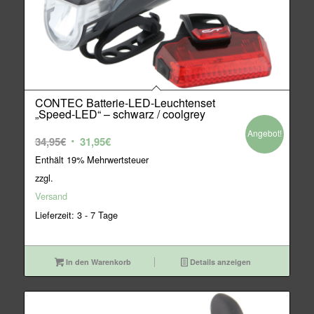
CONTEC Batterie-LED-Leuchtenset
„Speed-LED“ – schwarz / coolgrey
Angebot!
Ursprünglicher
Aktueller
34,95
€
31,95
€
Preis
Preis
Enthält 19% Mehrwertsteuer
war:
ist:
zzgl.
34,95€
31,95€.
Versand
Lieferzeit: 3 - 7 Tage
In den Warenkorb
Details anzeigen