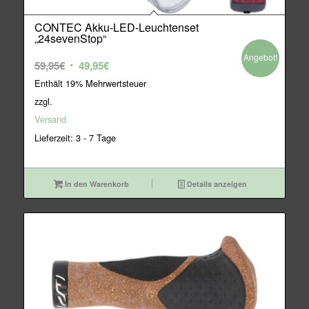
CONTEC Akku-LED-Leuchtenset
„24sevenStop“
Angebot!
Ursprünglicher
Aktueller
59,95
€
49,95
€
Preis
Preis
Enthält 19% Mehrwertsteuer
war:
ist:
zzgl.
59,95€
49,95€.
Versand
Lieferzeit: 3 - 7 Tage
In den Warenkorb
Details anzeigen