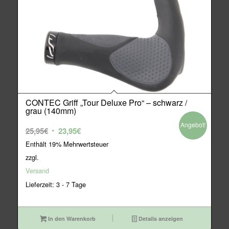
CONTEC Griff „Tour Deluxe Pro“ – schwarz /
grau (140mm)
Angebot!
Ursprünglicher
Aktueller
25,95
€
23,95
€
Preis
Preis
Enthält 19% Mehrwertsteuer
war:
ist:
zzgl.
25,95€
23,95€.
Versand
Lieferzeit: 3 - 7 Tage
In den Warenkorb
Details anzeigen