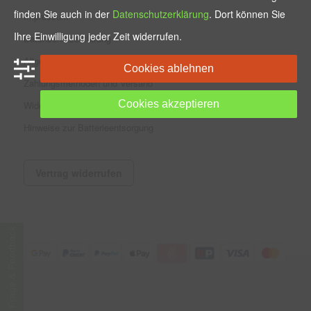
finden Sie auch in der
Datenschutzerklärung
. Dort können Sie
Impressum
Ihre Einwilligung jeder Zeit widerrufen.
Datenschutzerklärung
Allgemeine Geschäftsbedingungen
Cookies ablehnen
Zahlungsmethoden und Versand
Cookies akzeptieren
Widerrufsbelehrung
Hinweise zur Batterieentsorgung
Vertrag widerrufen
Frage & Feedback