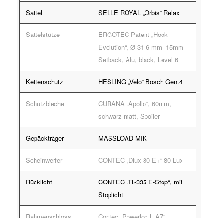
Sattel
SELLE ROYAL „Orbis“ Relax
Sattelstütze
ERGOTEC Patent „Hook
Evolution“, Ø 31,6 mm, 15mm
Setback, Alu, black, Level 6
Kettenschutz
HESLING „Velo“ Bosch Gen.4
Schutzbleche
CURANA „Apollo“, 60mm,
schwarz matt, Spoiler
Gepäckträger
MASSLOAD MIK
Scheinwerfer
CONTEC „Dlux 80 E+“ 80 Lux
Rücklicht
CONTEC „TL-335 E-Stop“, mit
Stoplicht
Rahmenschloss
Contec „Powerloc L AZ“