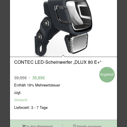
CONTEC LED-Scheinwerfer „DLUX 80 E+“
Angebot!
Ursprünglicher
Aktueller
39,95
€
35,95
€
Preis
Preis
Enthält 19% Mehrwertsteuer
war:
ist:
zzgl.
39,95€
35,95€.
Versand
Lieferzeit: 3 - 7 Tage
In den Warenkorb
Details anzeigen