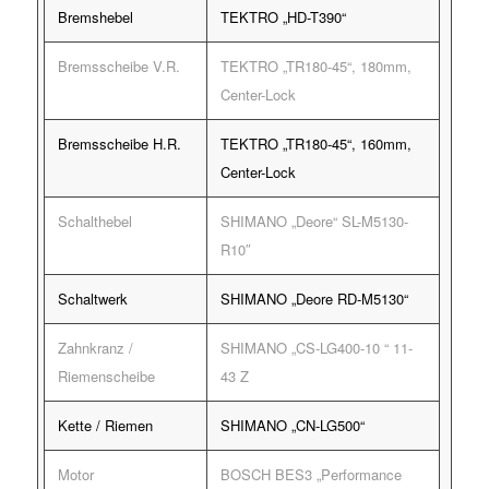
Bremshebel
TEKTRO „HD-T390“
Bremsscheibe V.R.
TEKTRO „TR180-45“, 180mm,
Center-Lock
Bremsscheibe H.R.
TEKTRO „TR180-45“, 160mm,
Center-Lock
Schalthebel
SHIMANO „Deore“ SL-M5130-
R10″
Schaltwerk
SHIMANO „Deore RD-M5130“
Zahnkranz /
SHIMANO „CS-LG400-10 “ 11-
Riemenscheibe
43 Z
Kette / Riemen
SHIMANO „CN-LG500“
Motor
BOSCH BES3 „Performance