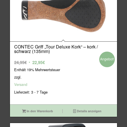
CONTEC Griff „Tour Deluxe Kork“ – kork /
schwarz (135mm)
Angebot!
Ursprünglicher
Aktueller
24,95
€
22,95
€
Preis
Preis
Enthält 19% Mehrwertsteuer
war:
ist:
zzgl.
24,95€
22,95€.
Versand
Lieferzeit: 3 - 7 Tage
In den Warenkorb
Details anzeigen