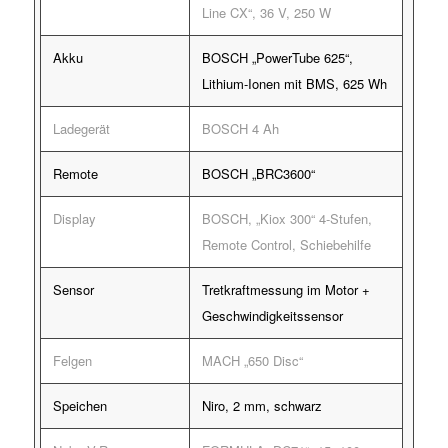
Line CX“, 36 V, 250 W
Akku
BOSCH „PowerTube 625“,
Lithium-Ionen mit BMS, 625 Wh
Ladegerät
BOSCH 4 Ah
Remote
BOSCH „BRC3600“
Display
BOSCH, „Kiox 300“ 4-Stufen,
Remote Control, Schiebehilfe
Sensor
Tretkraftmessung im Motor +
Geschwindigkeitssensor
Felgen
MACH „650 Disc“
Speichen
Niro, 2 mm, schwarz