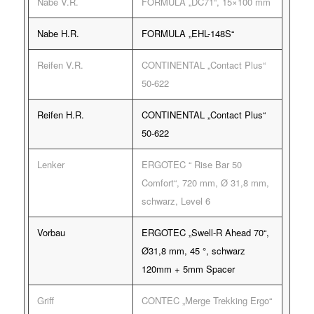
Nabe V.R.
FORMULA „DC71“, 15×100 mm
Nabe H.R.
FORMULA „EHL-148S“
Reifen V.R.
CONTINENTAL „Contact Plus“
50-622
Reifen H.R.
CONTINENTAL „Contact Plus“
50-622
Lenker
ERGOTEC “ Rise Bar 50
Comfort“, 720 mm, Ø 31,8 mm,
schwarz, Level 6
Vorbau
ERGOTEC „Swell-R Ahead 70“,
Ø31,8 mm, 45 °, schwarz
120mm + 5mm Spacer
Griff
CONTEC „Merge Trekking Ergo“