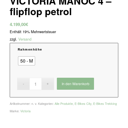
VICTORIA MANOC 4 –
flipflop petrol
4.199,00
€
Enthält 19% Mehrwertsteuer
zzgl.
Versand
Rahmenhöhe
50 - M
In den Warenkorb
Artikelnummer:
n. v.
Kategorien:
Alle Produkte
,
E-Bikes City
,
E-Bikes Trekking
Marke:
Victoria