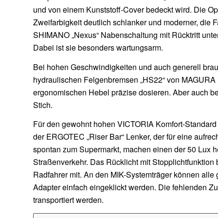
und von einem Kunststoff-Cover bedeckt wird. Die Opt
Zweifarbigkeit deutlich schlanker und moderner, die 
SHIMANO „Nexus“ Nabenschaltung mit Rücktritt unte
Dabei ist sie besonders wartungsarm.
Bei hohen Geschwindigkeiten und auch generell bra
hydraulischen Felgenbremsen „HS22“ von MAGURA ins 
ergonomischen Hebel präzise dosieren. Aber auch bei
Stich.
Für den gewohnt hohen VICTORIA Komfort-Standard si
der ERGOTEC „Riser Bar“ Lenker, der für eine aufrec
spontan zum Supermarkt, machen einen der 50 Lux hell
Straßenverkehr. Das Rücklicht mit Stopplichtfunktion 
Radfahrer mit. An den MIK-Systemträger können all
Adapter einfach eingeklickt werden. Die fehlenden Z
transportiert werden.