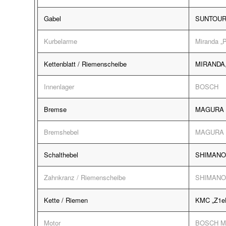
Gabel
SUNTOUR „
Kurbelarme
Miranda „
Kettenblatt / Riemenscheibe
MIRANDA,
Innenlager
BOSCH
Bremse
MAGURA 
Bremshebel
MAGURA 
Schalthebel
SHIMANO 
Zahnkranz / Riemenscheibe
SHIMANO,
Kette / Riemen
KMC „Z1e
Motor
BOSCH Mit