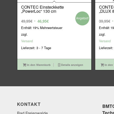
CONTEC Einsteckkette
CONTEC
„PowerLoc“ 130 cm
„DLUX 8
Angebot!
Ursprünglicher
Aktueller
U
49,95
€
46,95
€
39,95
€
Preis
Preis
P
Enthält 19% Mehrwertsteuer
Enthält 1
war:
ist:
w
zzgl.
zzgl.
49,95€
46,95€.
3
Versand
Versand
Lieferzeit: 3 - 7 Tage
Lieferzeit:
In den Warenkorb
Details anzeigen
In den
KONTAKT
BMTC
Tech
Bad Freienwalde