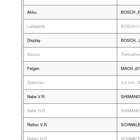
Akku
BOSCH „Po
Ladegerät
BOSCH 4
Display
BOSCH, „In
Sensor
Tretkraft
Felgen
MACH „67
Speichen
2,0 mm, N
Nabe V.R.
SHIMANO 
Nabe H.R.
SHIMANO 
Reifen V.R.
SCHWALBE 
Reifen H.R.
SCHWALBE 