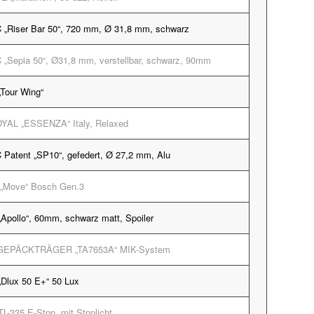
Riser Bar 50“, 720 mm, Ø 31,8 mm, schwarz
Sepia 50“, Ø31,8 mm, verstellbar, schwarz, 90mm
Tour Wing“
YAL „ESSENZA“ Italy, Relaxed
atent „SP10“, gefedert, Ø 27,2 mm, Alu
„Move“ Bosch Gen.3
pollo“, 60mm, schwarz matt, Spoiler
GEPÄCKTRÄGER „TA7653A“ MIK-System
lux 50 E+“ 50 Lux
-335 E-Stop, mit Stoplicht