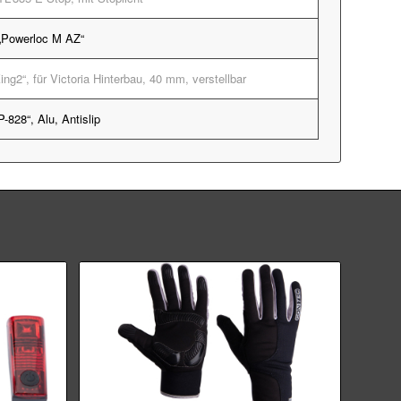
Powerloc M AZ“
g2“, für Victoria Hinterbau, 40 mm, verstellbar
828“, Alu, Antislip