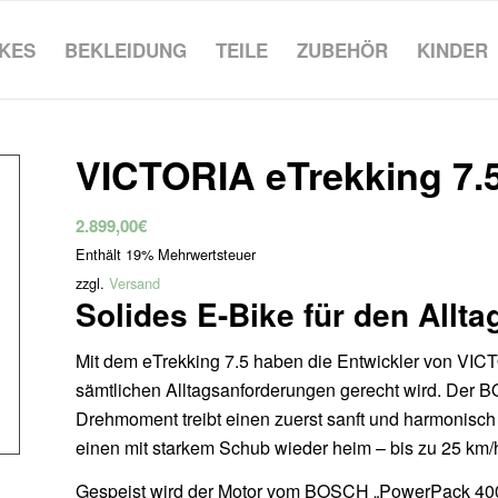
IKES
BEKLEIDUNG
TEILE
ZUBEHÖR
KINDER
VICTORIA eTrekking 7.
2.899,00
€
Enthält 19% Mehrwertsteuer
zzgl.
Versand
Solides E-Bike für den Allta
Mit dem eTrekking 7.5 haben die Entwickler von VICTO
sämtlichen Alltagsanforderungen gerecht wird. Der B
Drehmoment treibt einen zuerst sanft und harmonisch
einen mit starkem Schub wieder heim – bis zu 25 km/h
Gespeist wird der Motor vom BOSCH „PowerPack 400“, 