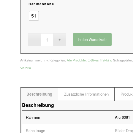
Rahmenhöhe
51
In den Warenkorb
Artikelnummer:
n. v.
Kategorien:
Alle Produkte
,
E-Bikes Trekking
Schlagwörter
Victoria
Beschreibung
Zusätzliche Informationen
Produkt
Beschreibung
Rahmen
Alu 6061
Schaltauge
Slider Dro