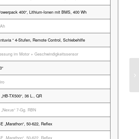
werpack 400“, Lithium-Ionen mit BMS, 400 Wh
 Ah
tuvia “ 4-Stufen, Remote Control, Schiebehilfe
messung im Motor + Geschwindigkeitssensor
0“
iro
„HB-TX500“, 36 L., QR
„Nexus“ 7-Gg. RBN
„Marathon“, 50-622, Reflex
„Marathon“, 50-622, Reflex