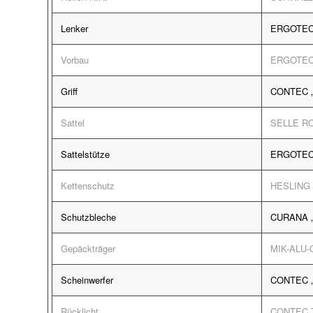
Lenker
ERGOTEC „
Vorbau
ERGOTEC „
Griff
CONTEC „
Sattel
SELLE RO
Sattelstütze
ERGOTEC P
Kettenschutz
HESLING 
Schutzbleche
CURANA „A
Gepäckträger
MIK-ALU-
Scheinwerfer
CONTEC „D
Rücklicht
CONTEC TL