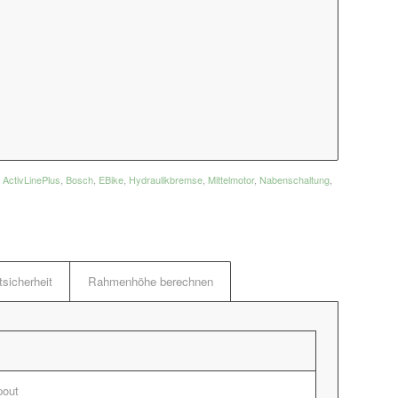
:
ActivLinePlus
,
Bosch
,
EBike
,
Hydraulikbremse
,
Mittelmotor
,
Nabenschaltung
,
sicherheit
Rahmenhöhe berechnen
pout