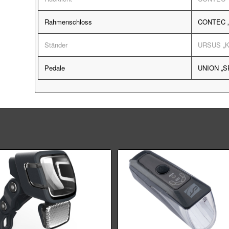
Rahmenschloss
CONTEC „
Ständer
URSUS „Kin
Pedale
UNION „SP-