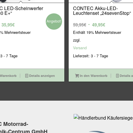
 LED-Scheinwerfer
CONTEC Akku-LED-
0 E+“
Leuchtenset „24sevenStop“
Angebot!
rsprünglicher
Aktueller
Ursprünglicher
Aktueller
35,95
€
59,95
€
49,95
€
reis
Preis
Preis
Preis
9% Mehrwertsteuer
Enthält 19% Mehrwertsteuer
ar:
ist:
war:
ist:
zzgl.
9,95€
35,95€.
59,95€
49,95€.
Versand
 3 - 7 Tage
Lieferzeit: 3 - 7 Tage
 Warenkorb
Details anzeigen
In den Warenkorb
Details 
 Motorrad-
nik-Centrum GmbH