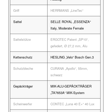
Griff
HERRMANS „LineTec“
Sattel
SELLE ROYAL „ESSENZA“
Italy, Moderate Female
Sattelstütze
ERGOTEC Patent „SP10“,
gefedert, Ø 27,2 mm, Alu
Kettenschutz
HESLING „Velo“ Bosch Gen.3
Schutzbleche
CURANA „Apollo“, 55mm,
schwarz
Gepäckträger
MIK-ALU-GEPÄCKTRÄGER
„TA7653A“ MIK-System
Scheinwerfer
CONTEC „Luna 40 E+“ 40 Lux