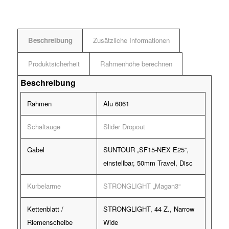
Beschreibung
Zusätzliche Informationen
Produktsicherheit
Rahmenhöhe berechnen
Beschreibung
Rahmen
Alu 6061
Schaltauge
Slider Dropout
Gabel
SUNTOUR „SF15-NEX E25“,
einstellbar, 50mm Travel, Disc
Kurbelarme
STRONGLIGHT „Magan3“
Kettenblatt /
STRONGLIGHT, 44 Z., Narrow
Riemenscheibe
Wide