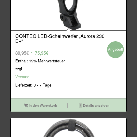
CONTEC LED-Scheinwerfer „Aurora 230
E+“
Angebot!
Ursprünglicher
Aktueller
89,95
€
75,95
€
Preis
Preis
Enthält 19% Mehrwertsteuer
war:
ist:
zzgl.
89,95€
75,95€.
Versand
Lieferzeit: 3 - 7 Tage
In den Warenkorb
Details anzeigen