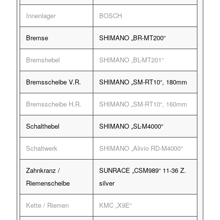
Innenlager
BOSCH
Bremse
SHIMANO „BR-MT200“
Bremshebel
SHIMANO „BL-MT201“
Bremsscheibe V.R.
SHIMANO „SM-RT10“, 180mm
Bremsscheibe H.R.
SHIMANO „SM-RT10“, 160mm
Schalthebel
SHIMANO „SL-M4000“
Schaltwerk
SHIMANO „Alivio RD-M4000“
Zahnkranz /
SUNRACE „CSM989“ 11-36 Z.
Riemenscheibe
silver
Kette / Riemen
KMC „X9E“