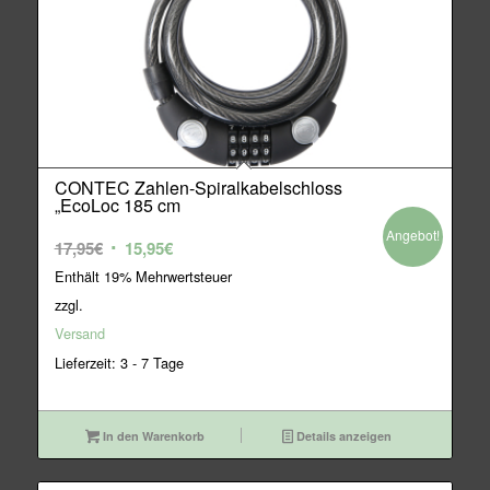
CONTEC Zahlen-Spiralkabelschloss
„EcoLoc 185 cm
Angebot!
Ursprünglicher
Aktueller
17,95
€
15,95
€
Preis
Preis
Enthält 19% Mehrwertsteuer
war:
ist:
zzgl.
17,95€
15,95€.
Versand
Lieferzeit: 3 - 7 Tage
In den Warenkorb
Details anzeigen