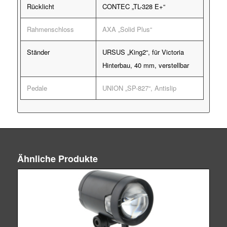
Rücklicht
CONTEC „TL-328 E+“
Rahmenschloss
AXA „Solid Plus“
Ständer
URSUS „King2“, für Victoria
Hinterbau, 40 mm, verstellbar
Pedale
UNION „SP-827“, Antislip
Ähnliche Produkte