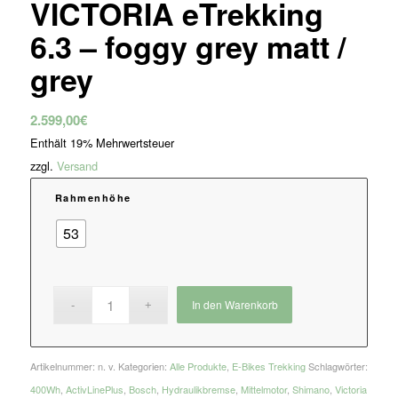
VICTORIA eTrekking
6.3 – foggy grey matt /
grey
2.599,00
€
Enthält 19% Mehrwertsteuer
zzgl.
Versand
Rahmenhöhe
53
In den Warenkorb
Artikelnummer:
n. v.
Kategorien:
Alle Produkte
,
E-Bikes Trekking
Schlagwörter:
400Wh
,
ActivLinePlus
,
Bosch
,
Hydraulikbremse
,
Mittelmotor
,
Shimano
,
Victoria