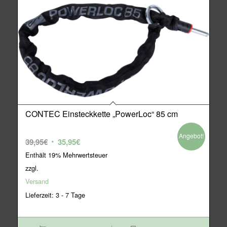
CONTEC Einsteckkette „PowerLoc“ 85 cm
Angebot!
Ursprünglicher
Aktueller
39,95
€
35,95
€
Preis
Preis
Enthält 19% Mehrwertsteuer
war:
ist:
zzgl.
39,95€
35,95€.
Versand
Lieferzeit: 3 - 7 Tage