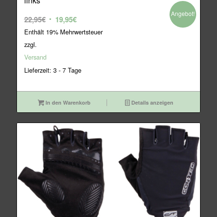
links
Angebot!
Ursprünglicher
Aktueller
22,95
€
19,95
€
Preis
Preis
Enthält 19% Mehrwertsteuer
war:
ist:
zzgl.
22,95€
19,95€.
Versand
Lieferzeit: 3 - 7 Tage
In den Warenkorb
Details anzeigen