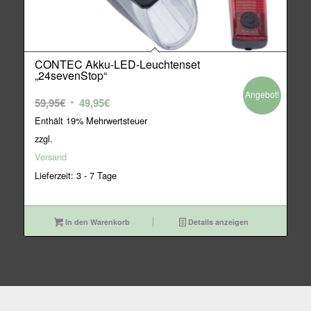
CONTEC Akku-LED-Leuchtenset
„24sevenStop“
Angebot!
Ursprünglicher
Aktueller
59,95
€
49,95
€
Preis
Preis
Enthält 19% Mehrwertsteuer
war:
ist:
zzgl.
59,95€
49,95€.
Versand
Lieferzeit: 3 - 7 Tage
In den Warenkorb
Details anzeigen