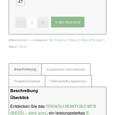
47
In den Warenkorb
Artikelnummer:
n. v.
Kategorien:
Alle Produkte
,
E-Bikes
,
E-Bikes MTB
,
Sale %
Marke:
Trenoli
Beschreibung
Zusätzliche Informationen
Produktsicherheit
Rahmenhöhe berechnen
Beschreibung
Überblick
Entdecken Sie das
TRENOLI MONTUBO MTB
(BES2) – dark grey
, ein leistungsstarkes
E-