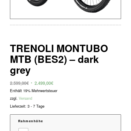
TRENOLI MONTUBO
MTB (BES2) – dark
grey
Ursprünglicher
Aktueller
2.599,00
€
2.499,00
€
Preis
Preis
Enthält 19% Mehrwertsteuer
war:
ist:
zzgl.
Versand
2.599,00€
2.499,00€.
Lieferzeit: 3 - 7 Tage
Rahmenhöhe