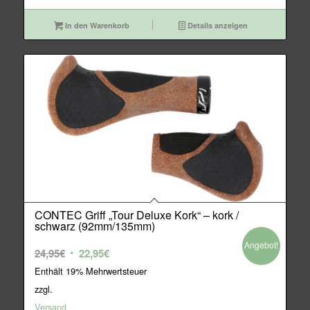
In den Warenkorb
Details anzeigen
CONTEC Griff „Tour Deluxe Kork“ – kork /
schwarz (92mm/135mm)
Angebot!
Ursprünglicher
Aktueller
24,95
€
22,95
€
Preis
Preis
Enthält 19% Mehrwertsteuer
war:
ist:
zzgl.
24,95€
22,95€.
Versand