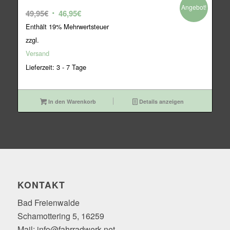
Angebot!
Ursprünglicher
Aktueller
49,95
€
46,95
€
Preis
Preis
Enthält 19% Mehrwertsteuer
war:
ist:
zzgl.
49,95€
46,95€.
Versand
Lieferzeit: 3 - 7 Tage
In den Warenkorb
Details anzeigen
KONTAKT
Bad Freienwalde
Schamottering 5, 16259
Mail: info@fahrradwerk.net