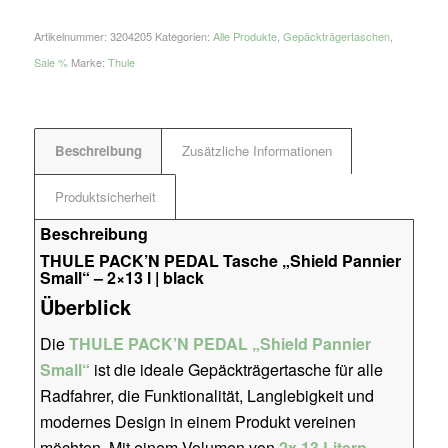
Artikelnummer:
3204205
Kategorien:
Alle Produkte
,
Gepäckträgertaschen
,
Sale %
Marke:
Thule
Beschreibung
Zusätzliche Informationen
Produktsicherheit
Beschreibung
THULE PACK’N PEDAL Tasche „Shield Pannier
Small“ – 2×13 l | black
Überblick
Die
THULE PACK’N PEDAL „Shield Pannier
Small“
ist die ideale Gepäckträgertasche für alle
Radfahrer, die Funktionalität, Langlebigkeit und
modernes Design in einem Produkt vereinen
möchten. Mit einem Volumen von
2x 13 Litern