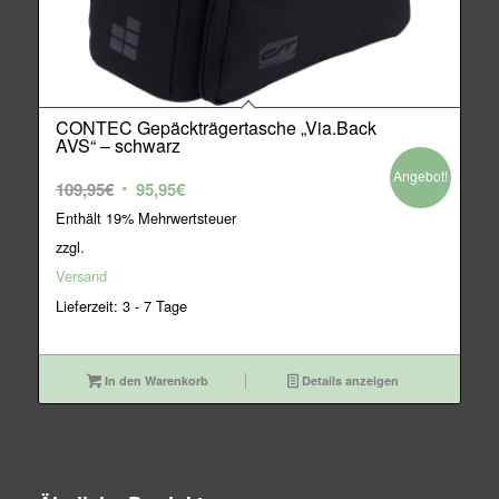
CONTEC Gepäckträgertasche „Via.Back
AVS“ – schwarz
Angebot!
Ursprünglicher
Aktueller
109,95
€
95,95
€
Preis
Preis
Enthält 19% Mehrwertsteuer
war:
ist:
zzgl.
109,95€
95,95€.
Versand
Lieferzeit: 3 - 7 Tage
In den Warenkorb
Details anzeigen