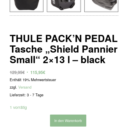
THULE PACK’N PEDAL
Tasche „Shield Pannier
Small“ 2×13 l – black
Ursprünglicher
Aktueller
129,95
€
115,95
€
Preis
Preis
Enthält 19% Mehrwertsteuer
war:
ist:
zzgl.
Versand
129,95€
115,95€.
Lieferzeit: 3 - 7 Tage
1 vorrätig
In den Warenkorb