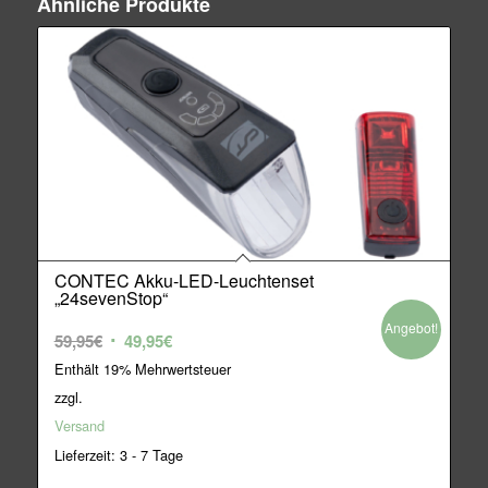
Ähnliche Produkte
CONTEC Akku-LED-Leuchtenset
„24sevenStop“
Angebot!
Ursprünglicher
Aktueller
59,95
€
49,95
€
Preis
Preis
Enthält 19% Mehrwertsteuer
war:
ist:
zzgl.
59,95€
49,95€.
Versand
Lieferzeit: 3 - 7 Tage