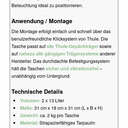
Beleuchtung ideal zu positionieren.
Anwendung / Montage
Die Montage erfolgt einfach und schnell über das
benutzerfreundliche Klicksystem von Thule. Die
Tasche passt auf
alle Thule-Gepäckträger
sowie
auf
nahezu alle gängigen Trägersysteme
anderer
Hersteller. Das durchdachte Befestigungssystem
hält die Taschen
sicher und vibrationsfrei
–
unabhängig vom Untergrund.
Technische Details
Volumen:
2 x 13 Liter
Maße:
31 cm x 18 cm x 31 cm (L x B x H)
Gewicht:
ca. 2 kg pro Tasche
Material:
Strapazierfähiges Tarpaulin