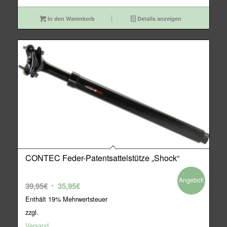
In den Warenkorb
Details anzeigen
CONTEC Feder-Patentsattelstütze „Shock“
Angebot!
Ursprünglicher
Aktueller
39,95
€
35,95
€
Preis
Preis
Enthält 19% Mehrwertsteuer
war:
ist:
zzgl.
39,95€
35,95€.
Versand