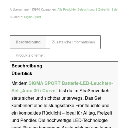
Artikelnummer:
15970
Kategorien:
Alle Produkte
,
Beleuchtung & Zubehör
,
Sale
%
Marke:
Sigma Sport
Beschreibung
Zusätzliche Informationen
Produktsicherheit
Beschreibung
Überblick
Mit dem
SIGMA SPORT Batterie-LED-Leuchten-
Set „Aura 30 / Curve“
bist du im Straßenverkehr
stets sicher und sichtbar unterwegs. Das Set
kombiniert eine leistungsstarke Frontleuchte und
ein kompaktes Rücklicht – ideal für Alltag, Freizeit
und Pendler. Die hochwertige LED-Technologie
sorgt für eine homogene Ausleuchtung und lange