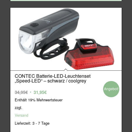
CONTEC Batterie-LED-Leuchtenset
„Speed-LED“ – schwarz / coolgrey
Angebot!
Ursprünglicher
Aktueller
34,95
€
31,95
€
Preis
Preis
Enthält 19% Mehrwertsteuer
war:
ist:
zzgl.
34,95€
31,95€.
Versand
Lieferzeit: 3 - 7 Tage