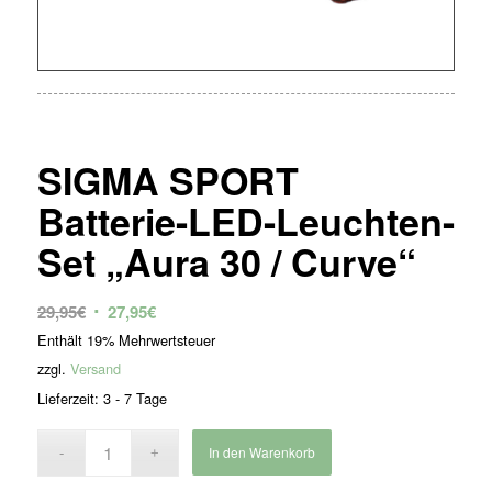
SIGMA SPORT
Batterie-LED-Leuchten-
Set „Aura 30 / Curve“
Ursprünglicher
Aktueller
29,95
€
27,95
€
Preis
Preis
Enthält 19% Mehrwertsteuer
war:
ist:
zzgl.
Versand
29,95€
27,95€.
Lieferzeit: 3 - 7 Tage
In den Warenkorb