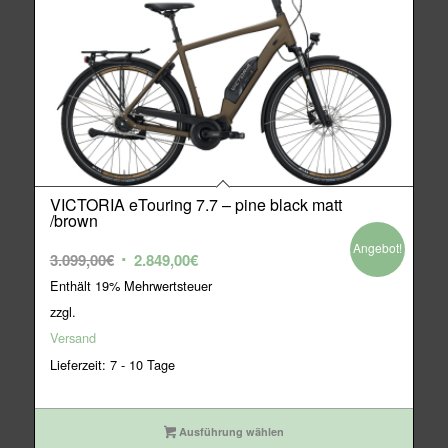
VICTORIA eTouring 7.7 – pine black matt
/brown
Angebot!
Ursprünglicher
Aktueller
3.099,00
€
2.849,00
€
Preis
Preis
Enthält 19% Mehrwertsteuer
war:
ist:
zzgl.
3.099,00€
2.849,00€.
Versand
Lieferzeit: 7 - 10 Tage
Ausführung wählen