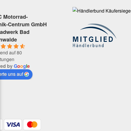
 Motorrad-
nik-Centrum GmbH
radwerk Bad
enwalde
end auf 80
tungen
red by
G
o
o
g
l
e
rte uns auf