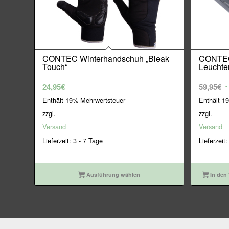
CONTEC Winterhandschuh „Bleak
CONTEC
Touch“
Leuchte
U
24,95
€
59,95
€
P
Enthält 19% Mehrwertsteuer
Enthält 1
w
zzgl.
zzgl.
5
Versand
Versand
Lieferzeit: 3 - 7 Tage
Lieferzeit:
Ausführung wählen
In den