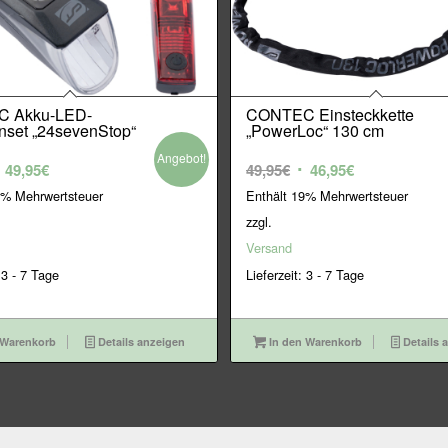
 Akku-LED-
CONTEC Einsteckkette
nset „24sevenStop“
„PowerLoc“ 130 cm
Angebot!
rsprünglicher
Aktueller
Ursprünglicher
Aktueller
49,95
€
49,95
€
46,95
€
reis
Preis
Preis
Preis
9% Mehrwertsteuer
Enthält 19% Mehrwertsteuer
ar:
ist:
war:
ist:
zzgl.
9,95€
49,95€.
49,95€
46,95€.
Versand
 3 - 7 Tage
Lieferzeit: 3 - 7 Tage
 Warenkorb
Details anzeigen
In den Warenkorb
Details 