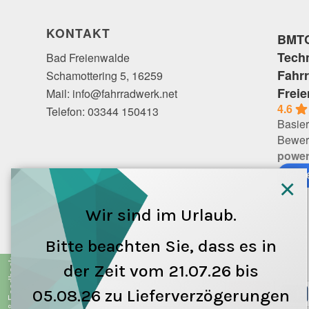
KONTAKT
BMTC
Tech
Bad Freienwalde
Fahr
Schamottering 5, 16259
Frei
Mail: info@fahrradwerk.net
4.6
Telefon: 03344 150413
Basier
Bewer
powe
bewe
×
Wir sind im Urlaub.
Bitte beachten Sie, dass es in
Frage & Feedback
der Zeit vom 21.07.26 bis
05.08.26 zu Lieferverzögerungen