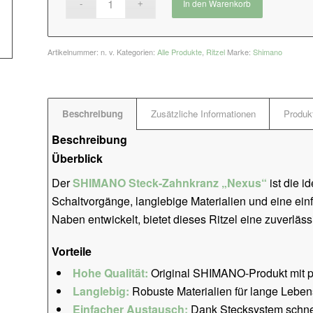
In den Warenkorb
Artikelnummer:
n. v.
Kategorien:
Alle Produkte
,
Ritzel
Marke:
Shimano
Beschreibung
Zusätzliche Informationen
Produkt
Beschreibung
Überblick
Der
SHIMANO Steck-Zahnkranz „Nexus“
ist die i
Schaltvorgänge, langlebige Materialien und eine e
Naben entwickelt, bietet dieses Ritzel eine zuverläs
Vorteile
Hohe Qualität:
Original SHIMANO-Produkt mit p
Langlebig:
Robuste Materialien für lange Leben
Einfacher Austausch:
Dank Stecksystem schnel