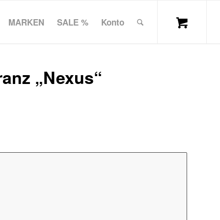
MARKEN
SALE %
Konto
anz „Nexus“