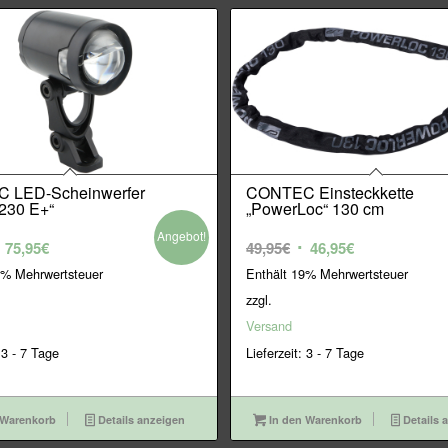
 LED-Scheinwerfer
CONTEC Einsteckkette
 230 E+“
„PowerLoc“ 130 cm
Angebot!
rsprünglicher
Aktueller
Ursprünglicher
Aktueller
75,95
€
49,95
€
46,95
€
reis
Preis
Preis
Preis
9% Mehrwertsteuer
Enthält 19% Mehrwertsteuer
ar:
ist:
war:
ist:
zzgl.
9,95€
75,95€.
49,95€
46,95€.
Versand
 3 - 7 Tage
Lieferzeit: 3 - 7 Tage
 Warenkorb
Details anzeigen
In den Warenkorb
Details 