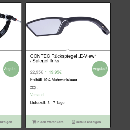
CONTEC Rückspiegel „E-View“
/ Spiegel links
Angebot!
Angebot!
Ursprünglicher
Aktueller
22,95
€
19,95
€
Preis
Preis
Enthält 19% Mehrwertsteuer
war:
ist:
zzgl.
22,95€
19,95€.
Versand
Lieferzeit: 3 - 7 Tage
anzeigen
In den Warenkorb
Details anzeigen