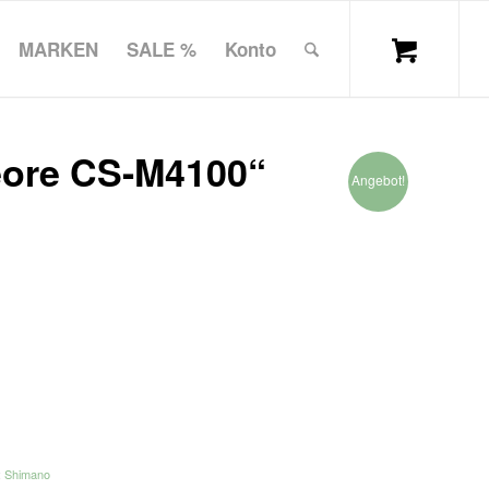
MARKEN
SALE %
Konto
ore CS-M4100“
Angebot!
:
Shimano