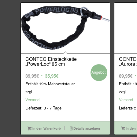
CONTEC Einsteckkette
CONTEC
„PowerLoc“ 85 cm
„Aurora
Angebot!
Ursprünglicher
Aktueller
U
39,95
€
35,95
€
89,95
€
Preis
Preis
P
Enthält 19% Mehrwertsteuer
Enthält 1
war:
ist:
w
zzgl.
zzgl.
39,95€
35,95€.
8
Versand
Versand
Lieferzeit: 3 - 7 Tage
Lieferzeit:
In den Warenkorb
Details anzeigen
In den