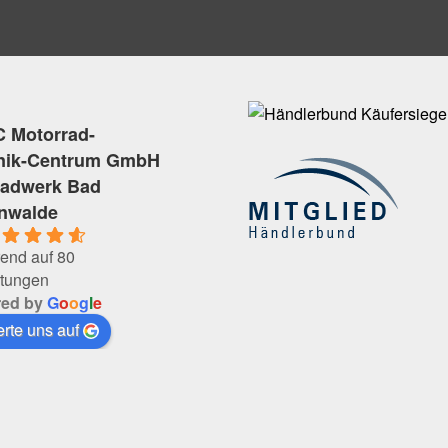
 Motorrad-
nik-Centrum GmbH
radwerk Bad
enwalde
end auf 80
tungen
red by
G
o
o
g
l
e
rte uns auf