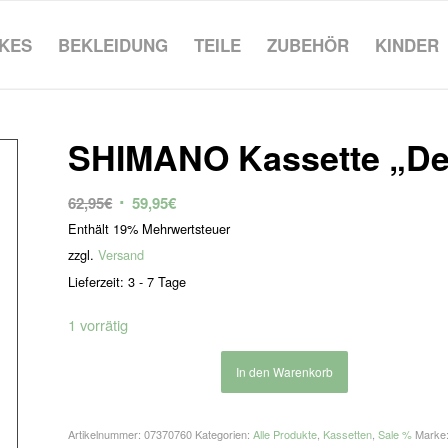
IKES
BEKLEIDUNG
TEILE
ZUBEHÖR
KINDER
SHIMANO Kassette „De
Ursprünglicher
Aktueller
62,95
€
59,95
€
Preis
Preis
Enthält 19% Mehrwertsteuer
war:
ist:
zzgl.
Versand
62,95€
59,95€.
Lieferzeit: 3 - 7 Tage
1 vorrätig
In den Warenkorb
Artikelnummer:
07370760
Kategorien:
Alle Produkte
,
Kassetten
,
Sale %
Marke