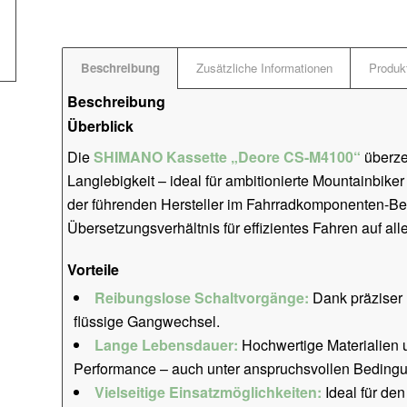
Beschreibung
Zusätzliche Informationen
Produkt
Beschreibung
Überblick
Die
SHIMANO Kassette „Deore CS-M4100“
überze
Langlebigkeit – ideal für ambitionierte Mountainbike
der führenden Hersteller im Fahrradkomponenten-Be
Übersetzungsverhältnis für effizientes Fahren auf all
Vorteile
Reibungslose Schaltvorgänge:
Dank präziser 
flüssige Gangwechsel.
Lange Lebensdauer:
Hochwertige Materialien u
Performance – auch unter anspruchsvollen Beding
Vielseitige Einsatzmöglichkeiten:
Ideal für de