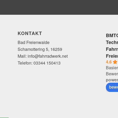
KONTAKT
BMTC
Tech
Bad Freienwalde
Fahr
Schamottering 5, 16259
Frei
Mail: info@fahrradwerk.net
4.6
Telefon: 03344 150413
Basier
Bewer
powe
bewe