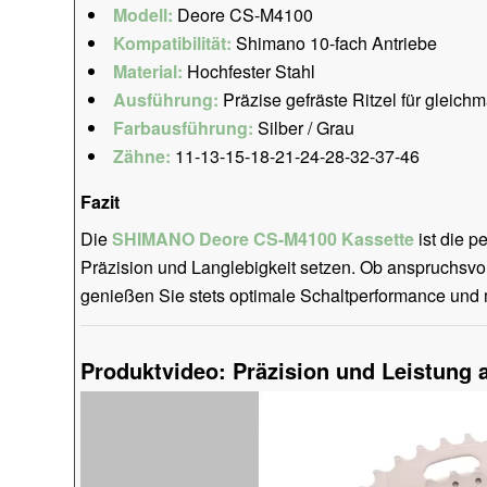
Modell:
Deore CS-M4100
Kompatibilität:
Shimano 10-fach Antriebe
Material:
Hochfester Stahl
Ausführung:
Präzise gefräste Ritzel für gleic
Farbausführung:
Silber / Grau
Zähne:
11-13-15-18-21-24-28-32-37-46
Fazit
Die
SHIMANO Deore CS-M4100 Kassette
ist die pe
Präzision und Langlebigkeit setzen. Ob anspruchsvol
genießen Sie stets optimale Schaltperformance und m
Produktvideo: Präzision und Leistung a