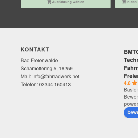
Ausführung wählen
In den
KONTAKT
BMTC
Tech
Bad Freienwalde
Fahr
Schamottering 5, 16259
Frei
Mail: info@fahrradwerk.net
4.6
Telefon: 03344 150413
Basier
Bewer
powe
bewe