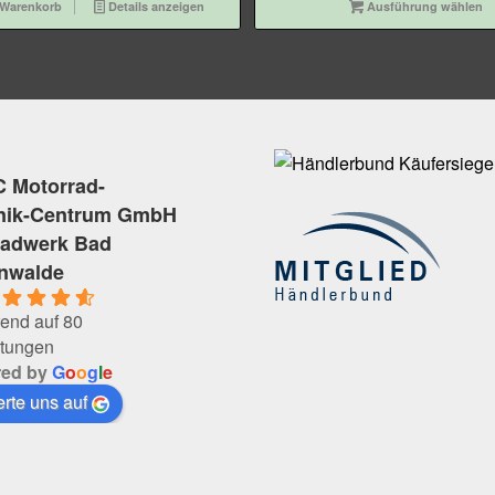
 Warenkorb
Details anzeigen
Ausführung wählen
 Motorrad-
nik-Centrum GmbH
radwerk Bad
enwalde
end auf 80
tungen
red by
G
o
o
g
l
e
rte uns auf