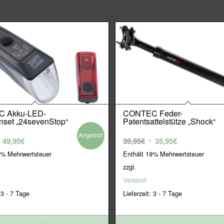
 Akku-LED-
CONTEC Feder-
nset „24sevenStop“
Patentsattelstütze „Shock“
Angebot!
rsprünglicher
Aktueller
Ursprünglicher
Aktueller
49,95
€
39,95
€
35,95
€
reis
Preis
Preis
Preis
9% Mehrwertsteuer
Enthält 19% Mehrwertsteuer
ar:
ist:
war:
ist:
zzgl.
9,95€
49,95€.
39,95€
35,95€.
Versand
 3 - 7 Tage
Lieferzeit: 3 - 7 Tage