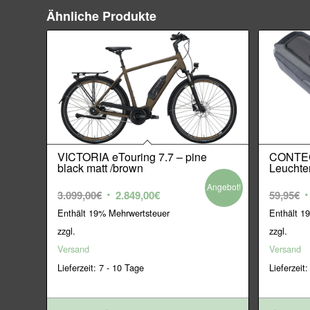
Ähnliche Produkte
VICTORIA eTouring 7.7 – pine
CONTEC
black matt /brown
Leuchte
Angebot!
Ursprünglicher
Aktueller
U
3.099,00
€
2.849,00
€
59,95
€
Preis
Preis
P
Enthält 19% Mehrwertsteuer
Enthält 1
war:
ist:
w
zzgl.
zzgl.
3.099,00€
2.849,00€.
5
Versand
Versand
Lieferzeit: 7 - 10 Tage
Lieferzeit: