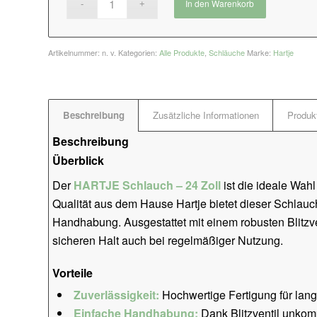
In den Warenkorb
Artikelnummer:
n. v.
Kategorien:
Alle Produkte
,
Schläuche
Marke:
Hartje
Beschreibung
Zusätzliche Informationen
Produkt
Beschreibung
Überblick
Der
HARTJE Schlauch – 24 Zoll
ist die ideale Wahl
Qualität aus dem Hause Hartje bietet dieser Schlauc
Handhabung. Ausgestattet mit einem robusten Blitzven
sicheren Halt auch bei regelmäßiger Nutzung.
Vorteile
Zuverlässigkeit:
Hochwertige Fertigung für lan
Einfache Handhabung:
Dank Blitzventil unkom