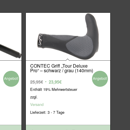
CONTEC Griff „Tour Deluxe
Pro“ – schwarz / grau (140mm)
Angebot!
Angebot!
Ursprünglicher
Aktueller
25,95
€
23,95
€
Preis
Preis
Enthält 19% Mehrwertsteuer
war:
ist:
zzgl.
25,95€
23,95€.
Versand
Lieferzeit: 3 - 7 Tage