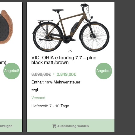
VICTORIA eTouring 7.7 – pine
mm)
black matt /brown
Angebot!
Angebot!
Ursprünglicher
Aktueller
3.099,00
€
2.849,00
€
Preis
Preis
Enthält 19% Mehrwertsteuer
war:
ist:
zzgl.
3.099,00€
2.849,00€.
Versand
Lieferzeit: 7 - 10 Tage
anzeigen
Ausführung wählen