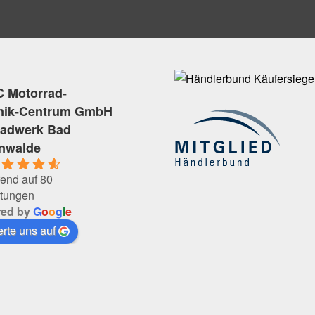
 Motorrad-
nik-Centrum GmbH
radwerk Bad
enwalde
end auf 80
tungen
red by
G
o
o
g
l
e
rte uns auf