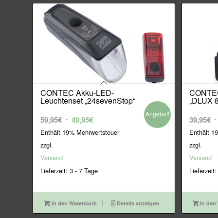
CONTEC Akku-LED-
CONTEC
Leuchtenset „24sevenStop“
„DLUX 8
Angebot!
Ursprünglicher
Aktueller
U
59,95
€
49,95
€
39,95
€
Preis
Preis
P
Enthält 19% Mehrwertsteuer
Enthält 1
war:
ist:
w
zzgl.
zzgl.
59,95€
49,95€.
3
Versand
Versand
Lieferzeit: 3 - 7 Tage
Lieferzeit:
In den Warenkorb
Details anzeigen
In den