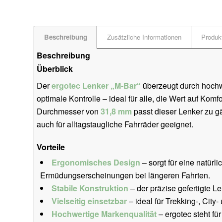
Beschreibung
Zusätzliche Informationen
Produkt
Beschreibung
Überblick
Der
ergotec Lenker „M-Bar“
überzeugt durch hochw
optimale Kontrolle – ideal für alle, die Wert auf Komf
Durchmesser von
31,8 mm
passt dieser Lenker zu gä
auch für alltagstaugliche Fahrräder geeignet.
Vorteile
Ergonomisches Design
– sorgt für eine natürl
Ermüdungserscheinungen bei längeren Fahrten.
Stabile Konstruktion
– der präzise gefertigte Le
Vielseitig einsetzbar
– ideal für Trekking-, City
Hochwertige Markenqualität
– ergotec steht fü