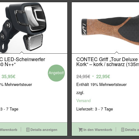
 LED-Scheinwerfer
CONTEC Griff „Tour Deluxe
0 N++“
Kork“ – kork / schwarz (135
Angebot!
rsprünglicher
Aktueller
Ursprünglicher
Aktueller
35,95
€
24,95
€
22,95
€
reis
Preis
Preis
Preis
9% Mehrwertsteuer
Enthält 19% Mehrwertsteuer
ar:
ist:
war:
ist:
zzgl.
9,95€
35,95€.
24,95€
22,95€.
Versand
 3 - 7 Tage
Lieferzeit: 3 - 7 Tage
 Warenkorb
Details anzeigen
In den Warenkorb
Details 