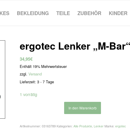
IKES
BEKLEIDUNG
TEILE
ZUBEHÖR
KINDER
ergotec Lenker „M-Bar
34,95
€
Enthält 19% Mehrwertsteuer
zzgl.
Versand
Lieferzeit: 3 - 7 Tage
1 vorrätig
In den Warenkorb
Artikelnummer:
03163789
Kategorien:
Alle Produkte
,
Lenker
Marke:
ergotec