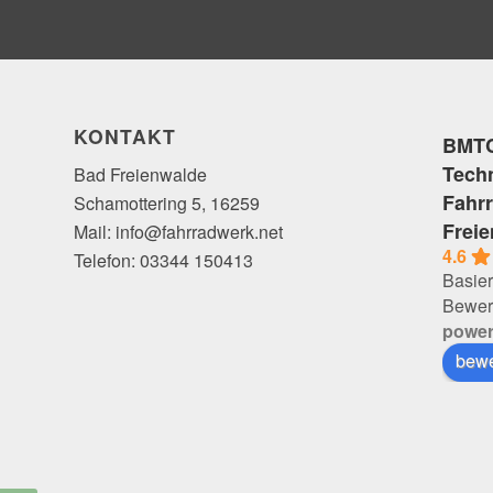
KONTAKT
BMTC
Tech
Bad Freienwalde
Fahr
Schamottering 5, 16259
Frei
Mail: info@fahrradwerk.net
4.6
Telefon: 03344 150413
Basier
Bewer
powe
bewe