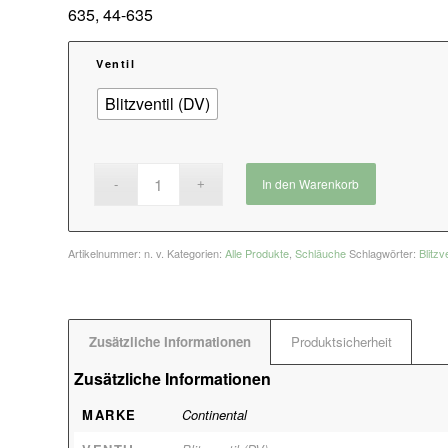
635, 44-635
Ventil
Blitzventil (DV)
In den Warenkorb
Artikelnummer:
n. v.
Kategorien:
Alle Produkte
,
Schläuche
Schlagwörter:
Blitzve
Zusätzliche Informationen
Produktsicherheit
Zusätzliche Informationen
MARKE
Continental