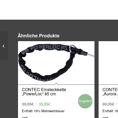
Ähnliche Produkte
HARTJE Schlauch – 27
/ 28 Zoll
CONTEC Einsteckkette
CONTEC
„PowerLoc“ 85 cm
„Aurora
Angebot!
Ursprünglicher
Aktueller
U
39,95
€
35,95
€
89,95
€
Preis
Preis
P
Enthält 19% Mehrwertsteuer
Enthält 1
war:
ist:
w
zzgl.
zzgl.