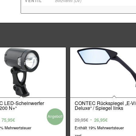
VENTIL
Blitzventil (DV)
 LED-Scheinwerfer
CONTEC Rückspiegel „E-V
 200 N+“
Deluxe“ / Spiegel links
Angebot!
rsprünglicher
Aktueller
Ursprünglicher
Aktueller
75,95
€
29,95
€
26,95
€
reis
Preis
Preis
Preis
9% Mehrwertsteuer
Enthält 19% Mehrwertsteuer
ar:
ist:
war:
ist:
zzgl.