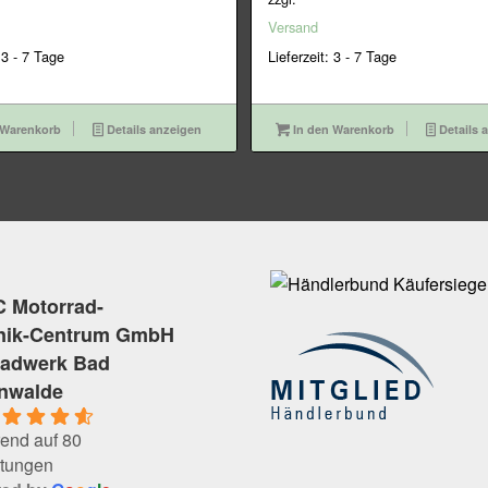
9,95€
75,95€.
29,95€
26,95€.
Versand
 3 - 7 Tage
Lieferzeit: 3 - 7 Tage
 Warenkorb
Details anzeigen
In den Warenkorb
Details 
 Motorrad-
nik-Centrum GmbH
radwerk Bad
enwalde
end auf 80
tungen