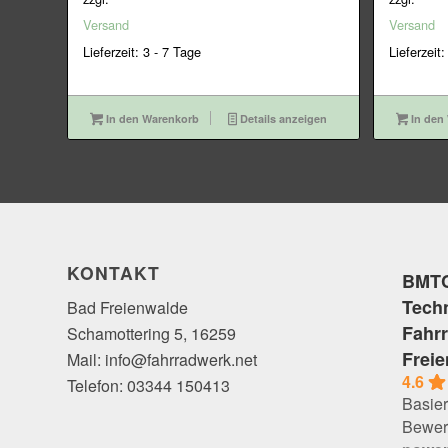
39,95€
35,95€.
8
Versand
Versand
Lieferzeit: 3 - 7 Tage
Lieferzeit:
In den Warenkorb
Details anzeigen
In den
KONTAKT
BMTC
Tech
Bad Freienwalde
Fahr
Schamottering 5, 16259
Frei
Mail: info@fahrradwerk.net
4.6
Telefon: 03344 150413
Basier
Bewer