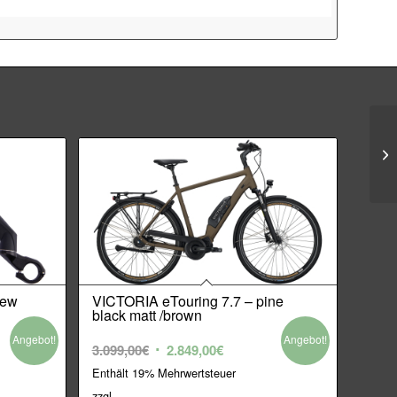
iew
VICTORIA eTouring 7.7 – pine
black matt /brown
Angebot!
Angebot!
Ursprünglicher
Aktueller
3.099,00
€
2.849,00
€
Preis
Preis
Enthält 19% Mehrwertsteuer
war:
ist:
zzgl.