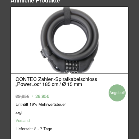
Ähnliche Produkte
CONTEC Zahlen-Spiralkabelschloss
„PowerLoc“ 185 cm / Ø 15 mm
Angebot!
Ursprünglicher
Aktueller
29,95
€
26,95
€
Preis
Preis
Enthält 19% Mehrwertsteuer
war:
ist:
zzgl.
29,95€
26,95€.
Versand
Lieferzeit: 3 - 7 Tage