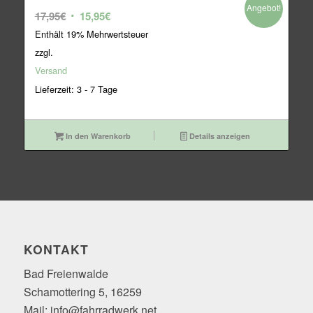
Angebot!
Ursprünglicher
Aktueller
17,95
€
15,95
€
Preis
Preis
Enthält 19% Mehrwertsteuer
war:
ist:
zzgl.
17,95€
15,95€.
Versand
Lieferzeit: 3 - 7 Tage
In den Warenkorb
Details anzeigen
KONTAKT
Bad Freienwalde
Schamottering 5, 16259
Mail: info@fahrradwerk.net