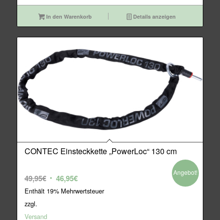
In den Warenkorb
Details anzeigen
CONTEC Einsteckkette „PowerLoc“ 130 cm
Angebot!
Ursprünglicher
Aktueller
49,95
€
46,95
€
Preis
Preis
Enthält 19% Mehrwertsteuer
war:
ist:
zzgl.
49,95€
46,95€.
Versand