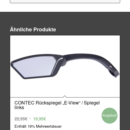
Ähnliche Produkte
CONTEC Rückspiegel „E-View“ / Spiegel
links
Angebot!
Ursprünglicher
Aktueller
22,95
€
19,95
€
Preis
Preis
Enthält 19% Mehrwertsteuer