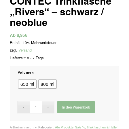
CONTEC Trinkflasche
„Rivers“ – schwarz /
neoblue
Ab
8,95
€
Enthält 19% Mehrwertsteuer
zzgl.
Versand
Lieferzeit: 3 - 7 Tage
Volumen
650 ml
800 ml
In den Warenkorb
Artikelnummer:
n. v.
Kategorien:
Alle Produkte
,
Sale %
,
Trinkflaschen & Halter