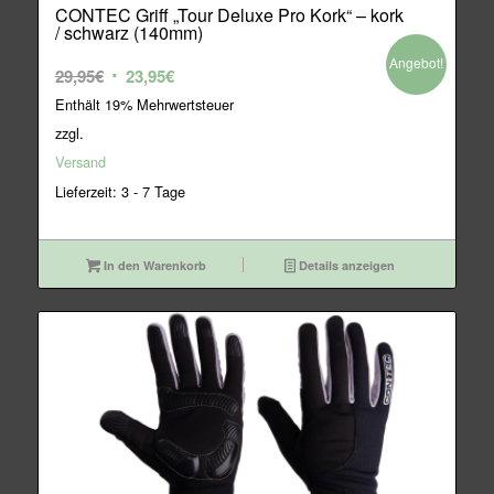
CONTEC Griff „Tour Deluxe Pro Kork“ – kork
/ schwarz (140mm)
Angebot!
Ursprünglicher
Aktueller
29,95
€
23,95
€
Preis
Preis
Enthält 19% Mehrwertsteuer
war:
ist:
zzgl.
29,95€
23,95€.
Versand
Lieferzeit: 3 - 7 Tage
In den Warenkorb
Details anzeigen