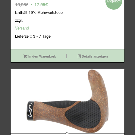
Angebot!
Ursprünglicher
Aktueller
19,95
€
17,95
€
Preis
Preis
Enthält 19% Mehrwertsteuer
war:
ist:
zzgl.
19,95€
17,95€.
Versand
Lieferzeit: 3 - 7 Tage
In den Warenkorb
Details anzeigen