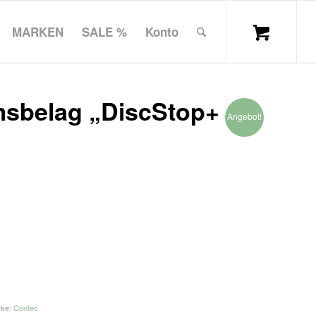
MARKEN
SALE %
Konto
sbelag „DiscStop+
Angebot!
rke:
Contec