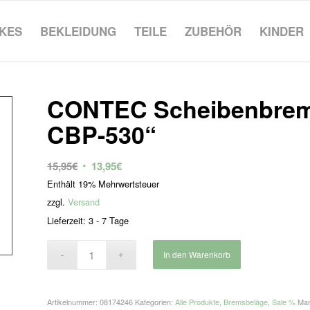
IKES
BEKLEIDUNG
TEILE
ZUBEHÖR
KINDER
CONTEC Scheibenbrem
CBP-530“
Ursprünglicher
Aktueller
15,95
€
13,95
€
Preis
Preis
Enthält 19% Mehrwertsteuer
war:
ist:
zzgl.
Versand
15,95€
13,95€.
Lieferzeit: 3 - 7 Tage
In den Warenkorb
Artikelnummer:
08174246
Kategorien:
Alle Produkte
,
Bremsbeläge
,
Sale %
Ma