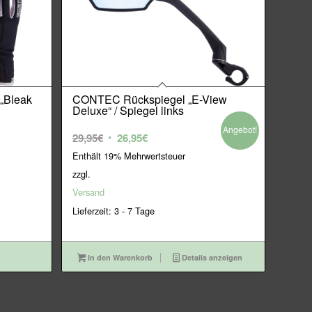
„Bleak
CONTEC Rückspiegel „E-View
Deluxe“ / Spiegel links
Angebot!
Ursprünglicher
Aktueller
29,95
€
26,95
€
Preis
Preis
Enthält 19% Mehrwertsteuer
war:
ist:
zzgl.
29,95€
26,95€.
Versand
Lieferzeit: 3 - 7 Tage
In den Warenkorb
Details anzeigen