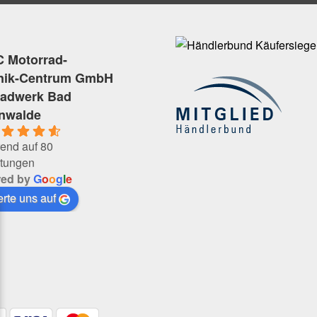
 Motorrad-
nik-Centrum GmbH
radwerk Bad
enwalde
end auf 80
tungen
red by
G
o
o
g
l
e
rte uns auf