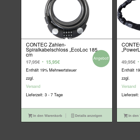
CONTEC Zahlen-
CONTEC 
Spiralkabelschloss „EcoLoc 185
„PowerL
cm
Angebot!
Ursprünglicher
Aktueller
U
17,95
€
15,95
€
49,95
€
Preis
Preis
P
Enthält 19% Mehrwertsteuer
Enthält 1
war:
ist:
w
zzgl.
zzgl.
17,95€
15,95€.
4
Versand
Versand
Lieferzeit: 3 - 7 Tage
Lieferzeit:
In den Warenkorb
Details anzeigen
In den