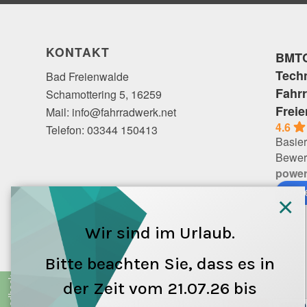
KONTAKT
BMTC
Tech
Bad Freienwalde
Fahr
Schamottering 5, 16259
Frei
Mail: info@fahrradwerk.net
4.6
Telefon: 03344 150413
Basier
Bewer
powe
bewe
×
Wir sind im Urlaub.
Bitte beachten Sie, dass es in
der Zeit vom 21.07.26 bis