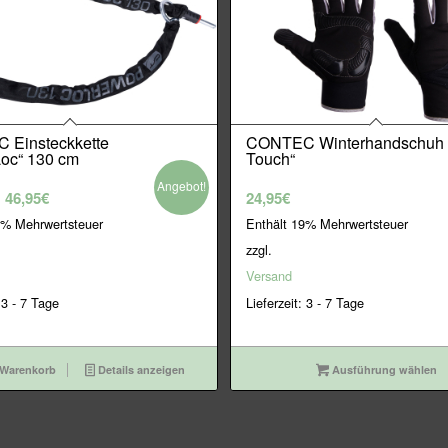
Einsteckkette
CONTEC Winterhandschuh 
oc“ 130 cm
Touch“
Angebot!
rsprünglicher
Aktueller
46,95
€
24,95
€
reis
Preis
9% Mehrwertsteuer
Enthält 19% Mehrwertsteuer
ar:
ist:
zzgl.
9,95€
46,95€.
Versand
 3 - 7 Tage
Lieferzeit: 3 - 7 Tage
 Warenkorb
Details anzeigen
Ausführung wählen