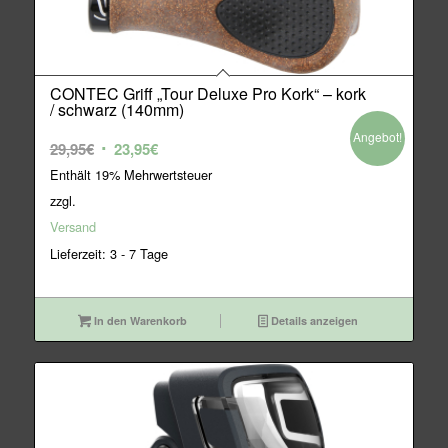
CONTEC Griff „Tour Deluxe Pro Kork“ – kork
/ schwarz (140mm)
Angebot!
Ursprünglicher
Aktueller
29,95
€
23,95
€
Preis
Preis
Enthält 19% Mehrwertsteuer
war:
ist:
zzgl.
29,95€
23,95€.
Versand
Lieferzeit: 3 - 7 Tage
In den Warenkorb
Details anzeigen