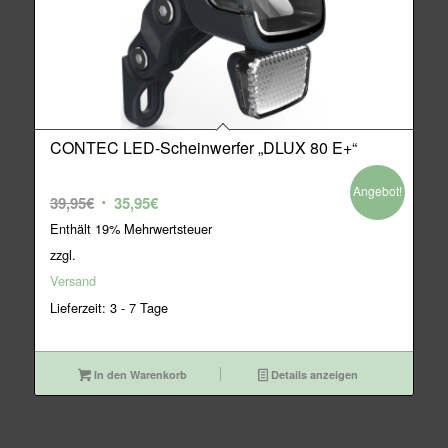
CONTEC LED-Scheinwerfer „DLUX 80 E+“
Angebot!
Ursprünglicher
Aktueller
39,95
€
35,95
€
Preis
Preis
Enthält 19% Mehrwertsteuer
war:
ist:
zzgl.
39,95€
35,95€.
Versand
Lieferzeit: 3 - 7 Tage
In den Warenkorb
Details anzeigen