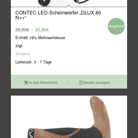
CONTEC LED-Scheinwerfer „DLUX 80
N++“
Angebot!
Ursprünglicher
Aktueller
39,95
€
35,95
€
Preis
Preis
Enthält 19% Mehrwertsteuer
war:
ist:
zzgl.
39,95€
35,95€.
Versand
Lieferzeit: 3 - 7 Tage
In den Warenkorb
Details anzeigen