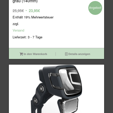
grau (140mm)
Angebot!
Ursprünglicher
Aktueller
25,95
€
23,95
€
Preis
Preis
Enthält 19% Mehrwertsteuer
war:
ist:
zzgl.
25,95€
23,95€.
Versand
Lieferzeit: 3 - 7 Tage
In den Warenkorb
Details anzeigen