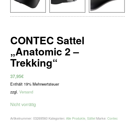
CONTEC Sattel
„Anatomic 2 –
Trekking“
37,95
€
Enthält 19% Mehrwertsteuer
zzgl.
Versand
Nicht vorrätig
Artikelnummer:
03269560
Kategorien:
Alle Produkte
,
Sättel
Marke:
Contec