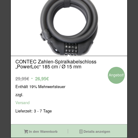
CONTEC Zahlen-Spiralkabelschloss
„PowerLoc“ 185 cm / Ø 15 mm
Angebot!
Ursprünglicher
Aktueller
29,95
€
26,95
€
Preis
Preis
Enthält 19% Mehrwertsteuer
war:
ist:
zzgl.
29,95€
26,95€.
Versand
Lieferzeit: 3 - 7 Tage
In den Warenkorb
Details anzeigen