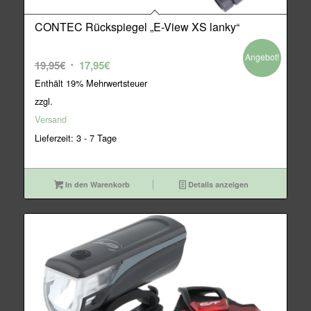
CONTEC Rückspiegel „E-View XS lanky“
Angebot!
Ursprünglicher
Aktueller
19,95
€
17,95
€
Preis
Preis
Enthält 19% Mehrwertsteuer
war:
ist:
zzgl.
19,95€
17,95€.
Versand
Lieferzeit: 3 - 7 Tage
In den Warenkorb
Details anzeigen