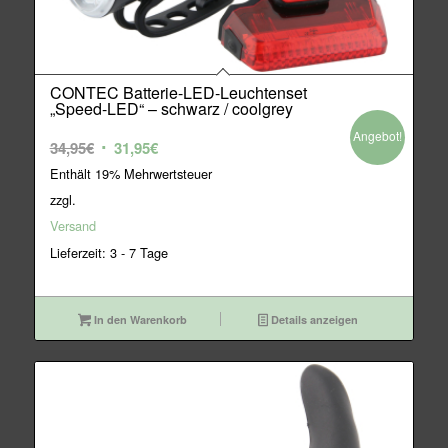
CONTEC Batterie-LED-Leuchtenset
„Speed-LED“ – schwarz / coolgrey
Angebot!
Ursprünglicher
Aktueller
34,95
€
31,95
€
Preis
Preis
Enthält 19% Mehrwertsteuer
war:
ist:
zzgl.
34,95€
31,95€.
Versand
Lieferzeit: 3 - 7 Tage
In den Warenkorb
Details anzeigen