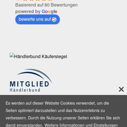
Basierend auf 80 Bewertungen
powered by
G
o
o
g
l
e
bewerte uns auf
Es werden auf dieser Website Cookies verwendet, um die
Seiten optimiert darzustellen und das Nutzererlebnis zu
verbessern. Durch die Nutzung unserer Seiten erklären Sie sich
RECHTLICHES
damit einverstanden. Weitere Informationen und Einstellungen