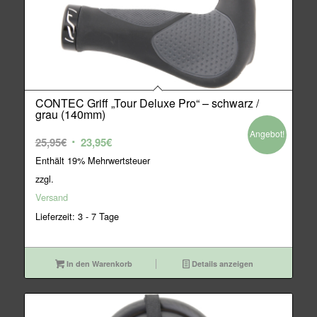
CONTEC Griff „Tour Deluxe Pro“ – schwarz /
grau (140mm)
Angebot!
Ursprünglicher
Aktueller
25,95
€
23,95
€
Preis
Preis
Enthält 19% Mehrwertsteuer
war:
ist:
zzgl.
25,95€
23,95€.
Versand
Lieferzeit: 3 - 7 Tage
In den Warenkorb
Details anzeigen