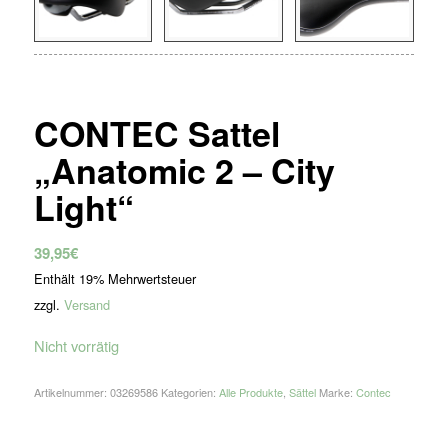
CONTEC Sattel
„Anatomic 2 – City
Light“
39,95
€
Enthält 19% Mehrwertsteuer
zzgl.
Versand
Nicht vorrätig
Artikelnummer:
03269586
Kategorien:
Alle Produkte
,
Sättel
Marke:
Contec