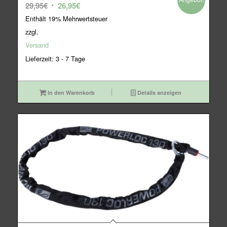
Ursprünglicher
Aktueller
29,95
€
26,95
€
Preis
Preis
Enthält 19% Mehrwertsteuer
war:
ist:
zzgl.
29,95€
26,95€.
Versand
Lieferzeit: 3 - 7 Tage
In den Warenkorb
Details anzeigen