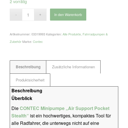
2 vorrätig
In den Warenkorb
Artikelnummer:
03319993
Kategorien:
Alle Produkte
,
Fahrradpumpen &
Zubehör
Marke:
Contec
Beschreibung
Zusätzliche Informationen
Produktsicherheit
Beschreibung
Überblick
Die
CONTEC Minipumpe „Air Support Pocket
Stealth“
ist ein hochwertiges, kompaktes Tool für
alle Radfahrer, die unterwegs nicht auf eine