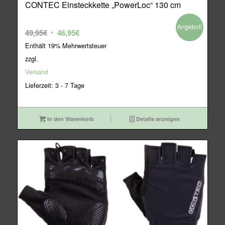
CONTEC Einsteckkette „PowerLoc“ 130 cm
Angebot!
Ursprünglicher
Aktueller
49,95
€
46,95
€
Preis
Preis
Enthält 19% Mehrwertsteuer
war:
ist:
zzgl.
49,95€
46,95€.
Versand
Lieferzeit: 3 - 7 Tage
In den Warenkorb
Details anzeigen