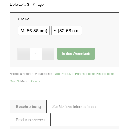
39,95€
32,95€.
Lieferzeit: 3 - 7 Tage
Größe
M (56-58 cm)
S (52-56 cm)
In den Warenkorb
Artikelnummer:
n. v.
Kategorien:
Alle Produkte
,
Fahrradhelme
,
Kinderhelme
,
Sale %
Marke:
Contec
Beschreibung
Zusätzliche Informationen
Produktsicherheit