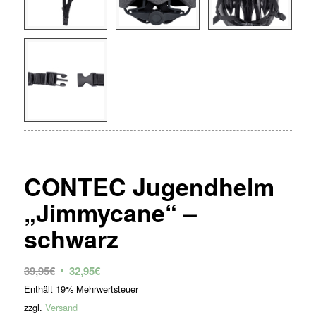
CONTEC Jugendhelm
„Jimmycane“ –
schwarz
Ursprünglicher
Aktueller
39,95
€
32,95
€
Preis
Preis
Enthält 19% Mehrwertsteuer
war:
ist:
zzgl.
Versand