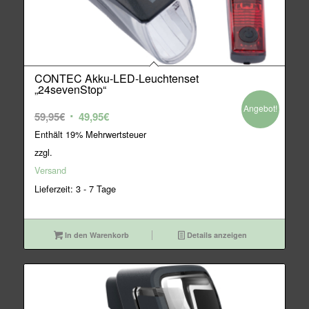
CONTEC Akku-LED-Leuchtenset
„24sevenStop“
Angebot!
Ursprünglicher
Aktueller
59,95
€
49,95
€
Preis
Preis
Enthält 19% Mehrwertsteuer
war:
ist:
zzgl.
59,95€
49,95€.
Versand
Lieferzeit: 3 - 7 Tage
In den Warenkorb
Details anzeigen