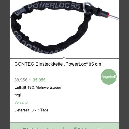
CONTEC Einsteckkette „PowerLoc“ 85 cm
Angebot!
Ursprünglicher
Aktueller
39,95
€
35,95
€
Preis
Preis
Enthält 19% Mehrwertsteuer
war:
ist:
zzgl.
39,95€
35,95€.
Versand
Lieferzeit: 3 - 7 Tage