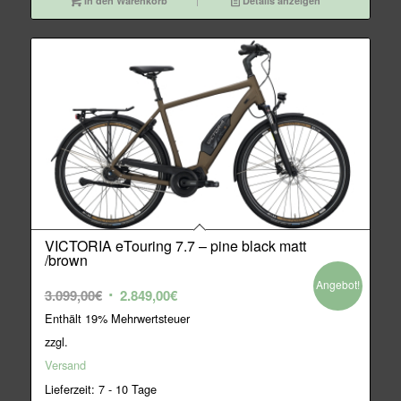
In den Warenkorb
Details anzeigen
VICTORIA eTouring 7.7 – pine black matt
/brown
Angebot!
Ursprünglicher
Aktueller
3.099,00
€
2.849,00
€
Preis
Preis
Enthält 19% Mehrwertsteuer
war:
ist:
zzgl.
3.099,00€
2.849,00€.
Versand
Lieferzeit: 7 - 10 Tage