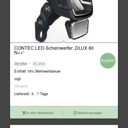
CONTEC LED-Scheinwerfer „DLUX 80
N++“
Angebot!
Ursprünglicher
Aktueller
39,95
€
35,95
€
Preis
Preis
Enthält 19% Mehrwertsteuer
war:
ist:
zzgl.
39,95€
35,95€.
Versand
Lieferzeit: 3 - 7 Tage
In den Warenkorb
Details anzeigen