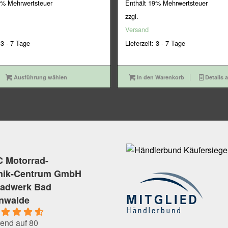
Preis
Preis
9% Mehrwertsteuer
Enthält 19% Mehrwertsteuer
war:
ist:
zzgl.
34,95€
31,95€.
Versand
 3 - 7 Tage
Lieferzeit: 3 - 7 Tage
Ausführung wählen
In den Warenkorb
Details 
 Motorrad-
nik-Centrum GmbH
radwerk Bad
enwalde
end auf 80