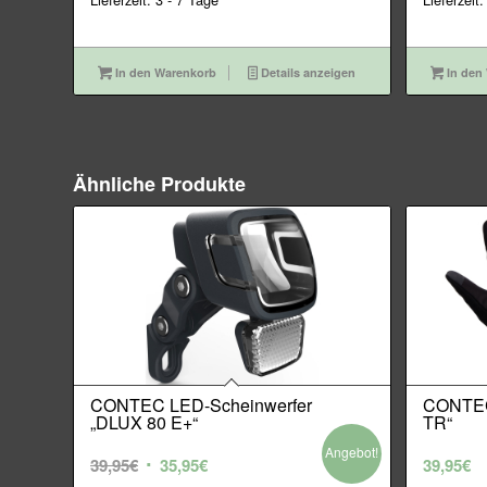
In den Warenkorb
Details anzeigen
In den
Ähnliche Produkte
CONTEC LED-Scheinwerfer
CONTEC 
„DLUX 80 E+“
TR“
Angebot!
Ursprünglicher
Aktueller
39,95
€
35,95
€
39,95
€