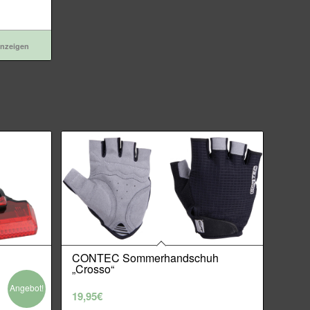
anzeigen
CONTEC Sommerhandschuh
„Crosso“
Angebot!
19,95
€