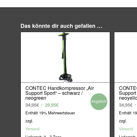
Das könnte dir auch gefallen …
CONTEC Handkompressor „Air
CONTEC
Support Sport“ – schwarz /
Support 
neogreen
neoyell
Angebot!
Ursprünglicher
Aktueller
U
34,95
€
29,95
€
34,95
€
Preis
Preis
P
Enthält 19% Mehrwertsteuer
Enthält 1
war:
ist:
w
zzgl.
zzgl.
34,95€
29,95€.
3
Versand
Versand
Lieferzeit: 3 - 7 Tage
Lieferzeit: