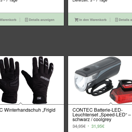
 Warenkorb
Details anzeigen
In den Warenkorb
Details 
Winterhandschuh „Frigid
CONTEC Batterie-LED-
Leuchtenset „Speed-LED“ –
schwarz / coolgrey
Ursprünglicher
Aktueller
34,95
€
31,95
€