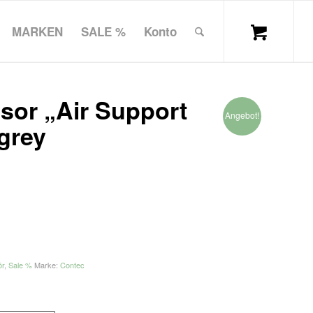
MARKEN
SALE %
Konto
or „Air Support
Angebot!
lgrey
ör
,
Sale %
Marke:
Contec