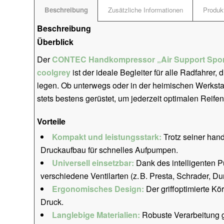
Beschreibung
Zusätzliche Informationen
Produkt
Beschreibung
Überblick
Der
CONTEC Handkompressor „Air Support Spor
coolgrey
ist der ideale Begleiter für alle Radfahrer,
legen. Ob unterwegs oder in der heimischen Werksta
stets bestens gerüstet, um jederzeit optimalen Reifen
Vorteile
Kompakt und leistungsstark:
Trotz seiner hand
Druckaufbau für schnelles Aufpumpen.
Universell einsetzbar:
Dank des intelligenten P
verschiedene Ventilarten (z. B. Presta, Schrader, Du
Ergonomisches Design:
Der griffoptimierte Kö
Druck.
Langlebige Materialien:
Robuste Verarbeitung g