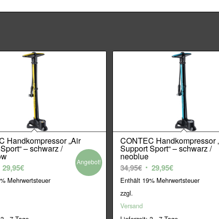
 Handkompressor „Air
CONTEC Handkompressor „
Sport“ – schwarz /
Support Sport“ – schwarz /
ow
neoblue
Angebot!
rsprünglicher
Aktueller
Ursprünglicher
Aktueller
29,95
€
34,95
€
29,95
€
reis
Preis
Preis
Preis
9% Mehrwertsteuer
Enthält 19% Mehrwertsteuer
ar:
ist:
war:
ist:
zzgl.
4,95€
29,95€.
34,95€
29,95€.
Versand
 3 - 7 Tage
Lieferzeit: 3 - 7 Tage