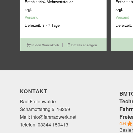
Preis
Preis
Enthält 19% Mehrwertsteuer
Enthält 1
war:
ist:
zzgl.
zzgl.
39,95€
35,95€.
Versand
Versand
Lieferzeit: 3 - 7 Tage
Lieferzeit:
In den Warenkorb
Details anzeigen
KONTAKT
BMTC
Tech
Bad Freienwalde
Fahr
Schamottering 5, 16259
Frei
Mail: info@fahrradwerk.net
4.6
Telefon: 03344 150413
Basier