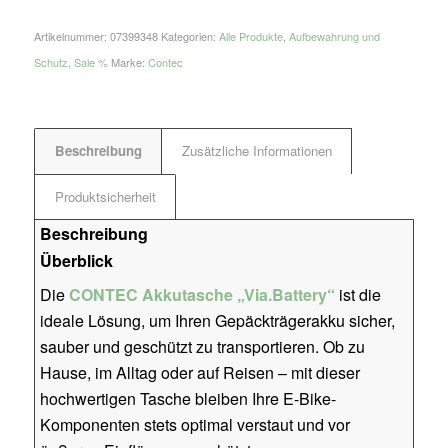
Artikelnummer:
07399348
Kategorien:
Alle Produkte
,
Aufbewahrung und
Schutz
,
Sale %
Marke:
Contec
Beschreibung
Zusätzliche Informationen
Produktsicherheit
Beschreibung
Überblick
Die
CONTEC Akkutasche „Via.Battery“
ist die
ideale Lösung, um Ihren Gepäckträgerakku sicher,
sauber und geschützt zu transportieren. Ob zu
Hause, im Alltag oder auf Reisen – mit dieser
hochwertigen Tasche bleiben Ihre E-Bike-
Komponenten stets optimal verstaut und vor