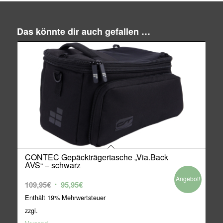
Das könnte dir auch gefallen …
CONTEC Gepäckträgertasche „Via.Back
AVS“ – schwarz
Angebot!
Ursprünglicher
Aktueller
109,95
€
95,95
€
Preis
Preis
Enthält 19% Mehrwertsteuer
war:
ist:
zzgl.
109,95€
95,95€.