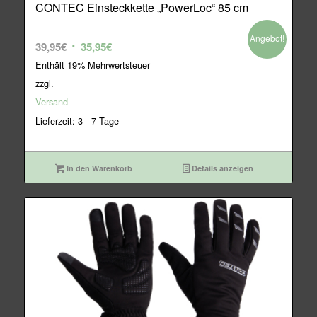
CONTEC Einsteckkette „PowerLoc“ 85 cm
Angebot!
Ursprünglicher
Aktueller
39,95
€
35,95
€
Preis
Preis
Enthält 19% Mehrwertsteuer
war:
ist:
zzgl.
39,95€
35,95€.
Versand
Lieferzeit: 3 - 7 Tage
In den Warenkorb
Details anzeigen