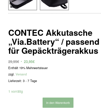
CONTEC Akkutasche
„Via.Battery“ / passend
für Gepäckträgerakkus
Ursprünglicher
Aktueller
29,95
€
23,95
€
Preis
Preis
Enthält 19% Mehrwertsteuer
war:
ist:
zzgl.
Versand
29,95€
23,95€.
Lieferzeit: 3 - 7 Tage
1 vorrätig
In den Warenkorb