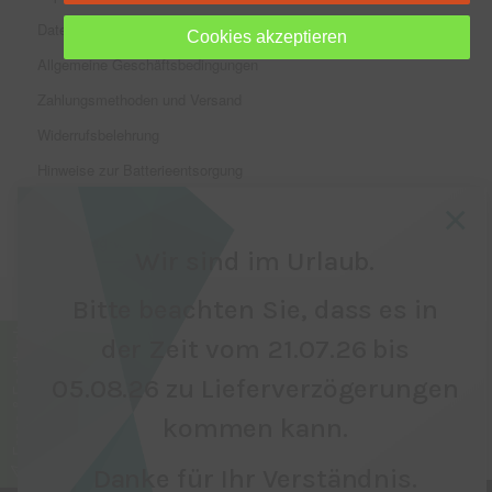
Datenschutzerklärung
Cookies akzeptieren
Allgemeine Geschäftsbedingungen
Zahlungsmethoden und Versand
Widerrufsbelehrung
Hinweise zur Batterieentsorgung
×
Vertrag widerrufen
Wir sind im Urlaub.
Bitte beachten Sie, dass es in
Frage & Feedback
der Zeit vom 21.07.26 bis
05.08.26 zu Lieferverzögerungen
kommen kann.
Danke für Ihr Verständnis.