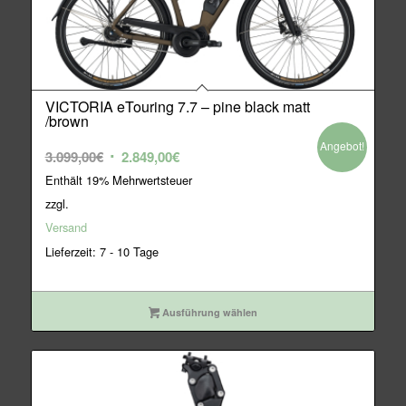
VICTORIA eTouring 7.7 – pine black matt
/brown
Angebot!
Ursprünglicher
Aktueller
3.099,00
€
2.849,00
€
Preis
Preis
Enthält 19% Mehrwertsteuer
war:
ist:
zzgl.
3.099,00€
2.849,00€.
Versand
Lieferzeit: 7 - 10 Tage
Ausführung wählen