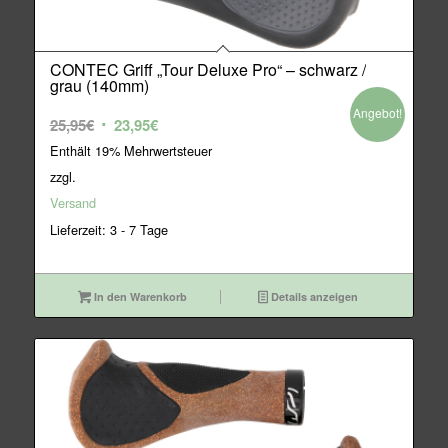
CONTEC Griff „Tour Deluxe Pro“ – schwarz /
grau (140mm)
Angebot!
Ursprünglicher
Aktueller
25,95
€
23,95
€
Preis
Preis
Enthält 19% Mehrwertsteuer
war:
ist:
zzgl.
25,95€
23,95€.
Versand
Lieferzeit: 3 - 7 Tage
In den Warenkorb
Details anzeigen