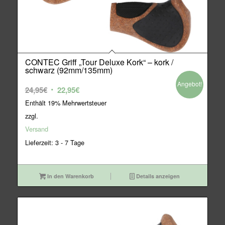
CONTEC Griff „Tour Deluxe Kork“ – kork /
schwarz (92mm/135mm)
Angebot!
Ursprünglicher
Aktueller
24,95
€
22,95
€
Preis
Preis
Enthält 19% Mehrwertsteuer
war:
ist:
zzgl.
24,95€
22,95€.
Versand
Lieferzeit: 3 - 7 Tage
In den Warenkorb
Details anzeigen