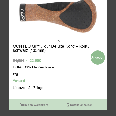
CONTEC Griff „Tour Deluxe Kork“ – kork /
schwarz (135mm)
Angebot!
Ursprünglicher
Aktueller
24,95
€
22,95
€
Preis
Preis
Enthält 19% Mehrwertsteuer
war:
ist:
zzgl.
24,95€
22,95€.
Versand
Lieferzeit: 3 - 7 Tage
In den Warenkorb
Details anzeigen