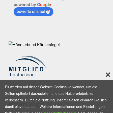
powered by
G
o
o
g
l
e
bewerte uns auf
Es werden auf dieser Website Cookies verwendet, um die
Seiten optimiert darzustellen und das Nutzererlebnis zu
verbessern. Durch die Nutzung unserer Seiten erklären Sie sich
RECHTLICHES
damit einverstanden. Weitere Informationen und Einstellungen
finden Sie auch in der
Datenschutzerklärung
. Dort können Sie