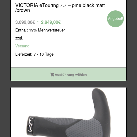
VICTORIA eTouring 7.7 – pine black matt
/brown
Angebot!
Ursprünglicher
Aktueller
3.099,00
€
2.849,00
€
Preis
Preis
Enthält 19% Mehrwertsteuer
war:
ist:
zzgl.
3.099,00€
2.849,00€.
Versand
Lieferzeit: 7 - 10 Tage
Ausführung wählen