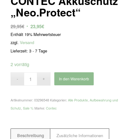
CONTEC Akkuschutz
„Neo.Protect“
Ursprünglicher
Aktueller
29,95
€
23,95
€
Preis
Preis
Enthält 19% Mehrwertsteuer
war:
ist:
zzgl.
Versand
29,95€
23,95€.
Lieferzeit: 3 - 7 Tage
2 vorrätig
In den Warenkorb
Artikelnummer:
03296548
Kategorien:
Alle Produkte
,
Aufbewahrung und
Schutz
,
Sale %
Marke:
Contec
Beschreibung
Zusätzliche Informationen