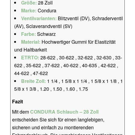
Größe:
28 Zoll
Marke:
Condura
Ventilvarianten:
Blitzventil (DV), Schraderventil
(AV), Sclaverandventil (SV)
Farbe:
Schwarz
Material:
Hochwertiger Gummi für Elastizität
und Haltbarkeit
ETRTO:
28-622 , 30-622 , 32-622 , 32-630 , 33-
622 , 35-622 , 37-622 , 40-622 , 40-635 , 42-622 ,
44-622 , 47-622
Breite Zoll:
1 1/4 , 1 5/8 x 1 1/4 , 1 5/8 x 1 1/8 , 1
5/8 x 1 3/8 , 1.20 , 1.50 , 1.60 , 1.75
Fazit
Mit dem
CONDURA Schlauch – 28 Zoll
entscheiden Sie sich für einen langlebigen,
sicheren und einfach zu montierenden