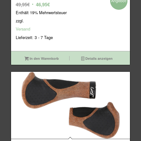
Angebot!
Ursprünglicher
Aktueller
49,95
€
46,95
€
Preis
Preis
Enthält 19% Mehrwertsteuer
war:
ist:
zzgl.
49,95€
46,95€.
Versand
Lieferzeit: 3 - 7 Tage
In den Warenkorb
Details anzeigen