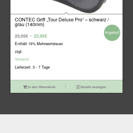
CONTEC Griff „Tour Deluxe Pro“ – schwarz /
grau (140mm)
Angebot!
Ursprünglicher
Aktueller
25,95
€
23,95
€
Preis
Preis
Enthält 19% Mehrwertsteuer
war:
ist:
zzgl.
25,95€
23,95€.
Versand
Lieferzeit: 3 - 7 Tage
In den Warenkorb
Details anzeigen