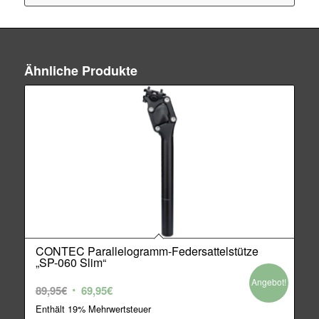
Ähnliche Produkte
CONTEC Parallelogramm-Federsattelstütze
„SP-060 Slim“
Angebot!
Ursprünglicher
Aktueller
89,95
€
69,95
€
Preis
Preis
Enthält 19% Mehrwertsteuer