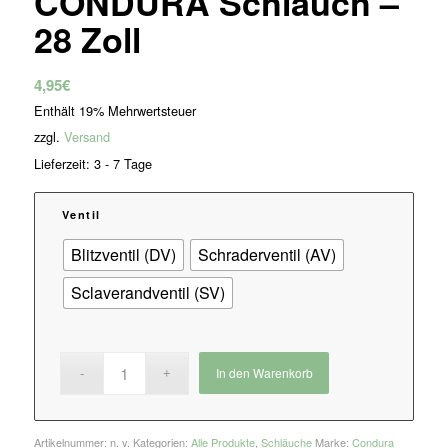
CONDURA Schlauch –
28 Zoll
4,95
€
Enthält 19% Mehrwertsteuer
zzgl.
Versand
Lieferzeit: 3 - 7 Tage
Ventil
Blitzventil (DV)
Schraderventil (AV)
Sclaverandventil (SV)
In den Warenkorb
Artikelnummer:
n. v.
Kategorien:
Alle Produkte
,
Schläuche
Marke:
Condura