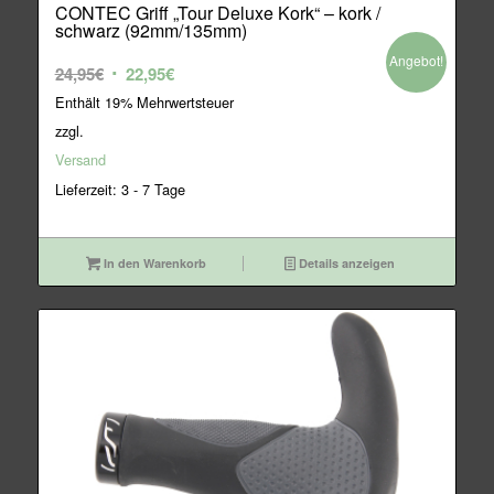
CONTEC Griff „Tour Deluxe Kork“ – kork /
schwarz (92mm/135mm)
Angebot!
Ursprünglicher
Aktueller
24,95
€
22,95
€
Preis
Preis
Enthält 19% Mehrwertsteuer
war:
ist:
zzgl.
24,95€
22,95€.
Versand
Lieferzeit: 3 - 7 Tage
In den Warenkorb
Details anzeigen