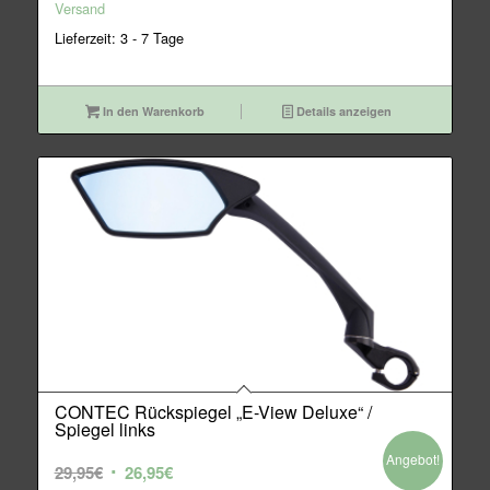
49,95€
46,95€.
Versand
Lieferzeit: 3 - 7 Tage
In den Warenkorb
Details anzeigen
CONTEC Rückspiegel „E-View Deluxe“ /
Spiegel links
Angebot!
Ursprünglicher
Aktueller
29,95
€
26,95
€