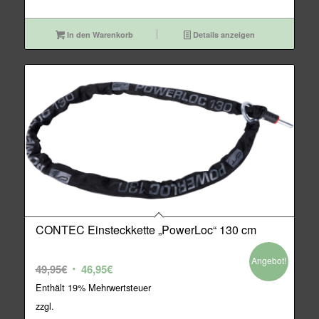
In den Warenkorb
Details anzeigen
CONTEC Einsteckkette „PowerLoc“ 130 cm
Angebot!
Ursprünglicher
Aktueller
49,95
€
46,95
€
Preis
Preis
Enthält 19% Mehrwertsteuer
war:
ist:
zzgl.