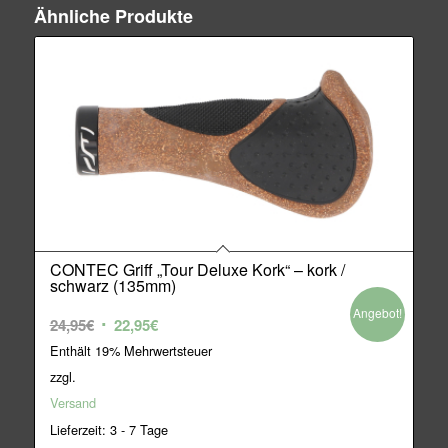
Ähnliche Produkte
CONTEC Griff „Tour Deluxe Kork“ – kork /
schwarz (135mm)
Angebot!
Ursprünglicher
Aktueller
24,95
€
22,95
€
Preis
Preis
Enthält 19% Mehrwertsteuer
war:
ist:
zzgl.
24,95€
22,95€.
Versand
Lieferzeit: 3 - 7 Tage