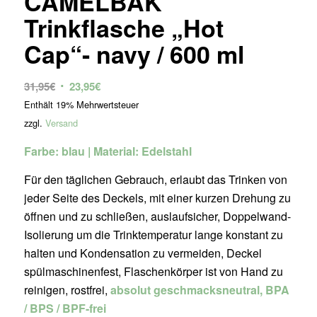
CAMELBAK
Trinkflasche „Hot
Cap“- navy / 600 ml
Ursprünglicher
Aktueller
31,95
€
23,95
€
Preis
Preis
Enthält 19% Mehrwertsteuer
war:
ist:
zzgl.
Versand
31,95€
23,95€.
Farbe: blau | Material: Edelstahl
Für den täglichen Gebrauch, erlaubt das Trinken von
jeder Seite des Deckels, mit einer kurzen Drehung zu
öffnen und zu schließen, auslaufsicher, Doppelwand-
Isolierung um die Trinktemperatur lange konstant zu
halten und Kondensation zu vermeiden, Deckel
spülmaschinenfest, Flaschenkörper ist von Hand zu
reinigen, rostfrei,
absolut geschmacksneutral, BPA
/ BPS / BPF-frei