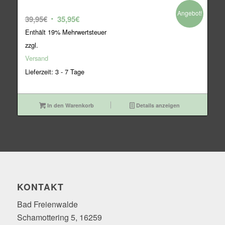
Angebot!
Ursprünglicher
Aktueller
39,95
€
35,95
€
Preis
Preis
Enthält 19% Mehrwertsteuer
war:
ist:
zzgl.
39,95€
35,95€.
Versand
Lieferzeit: 3 - 7 Tage
In den Warenkorb
Details anzeigen
KONTAKT
Bad Freienwalde
Schamottering 5, 16259