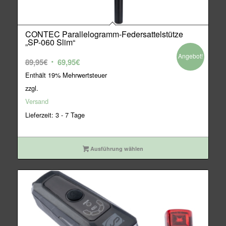
CONTEC Parallelogramm-Federsattelstütze
„SP-060 Slim“
Angebot!
Ursprünglicher
Aktueller
89,95
€
69,95
€
Preis
Preis
Enthält 19% Mehrwertsteuer
war:
ist:
zzgl.
89,95€
69,95€.
Versand
Lieferzeit: 3 - 7 Tage
Ausführung wählen