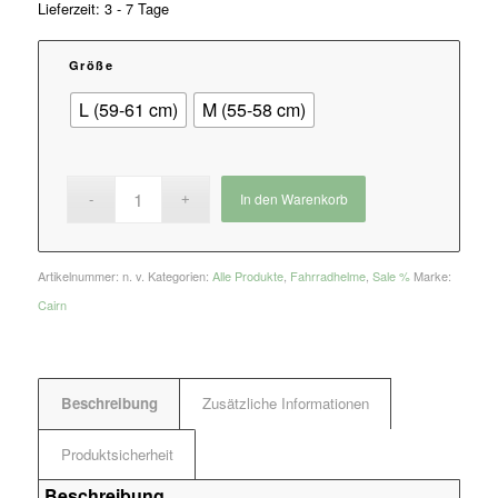
Lieferzeit: 3 - 7 Tage
Größe
L (59-61 cm)
M (55-58 cm)
In den Warenkorb
Artikelnummer:
n. v.
Kategorien:
Alle Produkte
,
Fahrradhelme
,
Sale %
Marke:
Cairn
Beschreibung
Zusätzliche Informationen
Produktsicherheit
Beschreibung