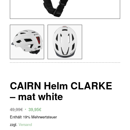
CAIRN Helm CLARKE
– mat white
Ursprünglicher
Aktueller
49,99
€
39,95
€
Preis
Preis
Enthält 19% Mehrwertsteuer
war:
ist:
zzgl.
Versand
49,99€
39,95€.