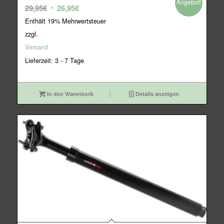
Angebot!
Ursprünglicher
Aktueller
29,95
€
26,95
€
Preis
Preis
Enthält 19% Mehrwertsteuer
war:
ist:
zzgl.
29,95€
26,95€.
Versand
Lieferzeit: 3 - 7 Tage
In den Warenkorb
Details anzeigen