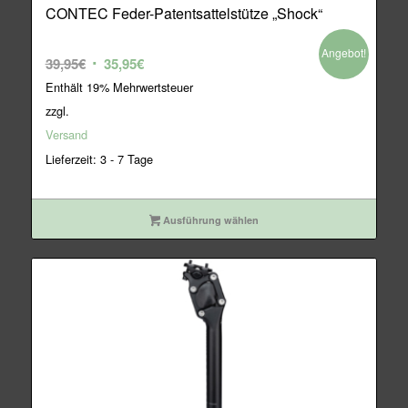
CONTEC Feder-Patentsattelstütze „Shock“
Angebot!
Ursprünglicher
Aktueller
39,95
€
35,95
€
Preis
Preis
Enthält 19% Mehrwertsteuer
war:
ist:
zzgl.
39,95€
35,95€.
Versand
Lieferzeit: 3 - 7 Tage
Ausführung wählen