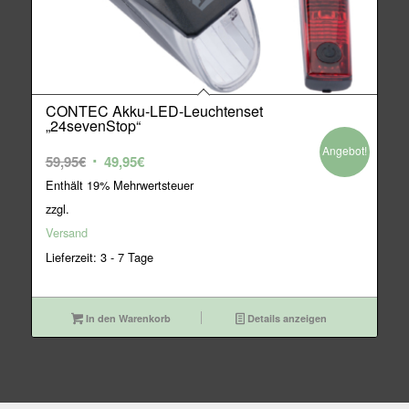
CONTEC Akku-LED-Leuchtenset
„24sevenStop“
Angebot!
Ursprünglicher
Aktueller
59,95
€
49,95
€
Preis
Preis
Enthält 19% Mehrwertsteuer
war:
ist:
zzgl.
59,95€
49,95€.
Versand
Lieferzeit: 3 - 7 Tage
In den Warenkorb
Details anzeigen