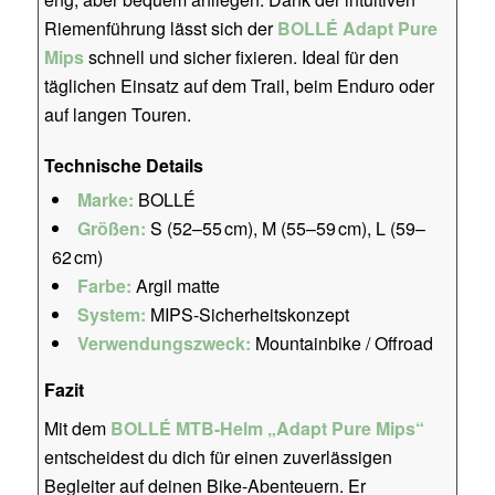
Riemenführung lässt sich der
BOLLÉ Adapt Pure
Mips
schnell und sicher fixieren. Ideal für den
täglichen Einsatz auf dem Trail, beim Enduro oder
auf langen Touren.
Technische Details
Marke:
BOLLÉ
Größen:
S (52–55 cm), M (55–59 cm), L (59–
62 cm)
Farbe:
Argil matte
System:
MIPS-Sicherheitskonzept
Verwendungszweck:
Mountainbike / Offroad
Fazit
Mit dem
BOLLÉ MTB-Helm „Adapt Pure Mips“
entscheidest du dich für einen zuverlässigen
Begleiter auf deinen Bike-Abenteuern. Er