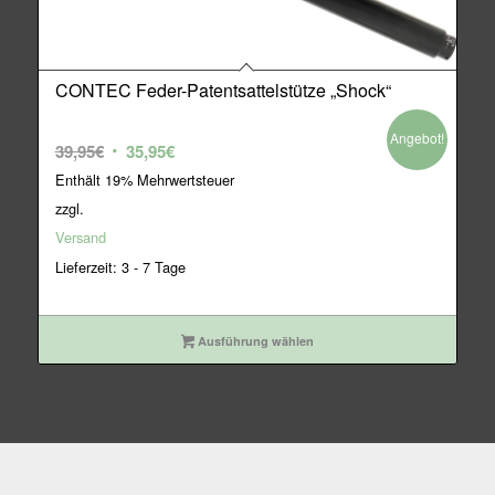
CONTEC Feder-Patentsattelstütze „Shock“
Angebot!
Ursprünglicher
Aktueller
39,95
€
35,95
€
Preis
Preis
Enthält 19% Mehrwertsteuer
war:
ist:
zzgl.
39,95€
35,95€.
Versand
Lieferzeit: 3 - 7 Tage
Ausführung wählen