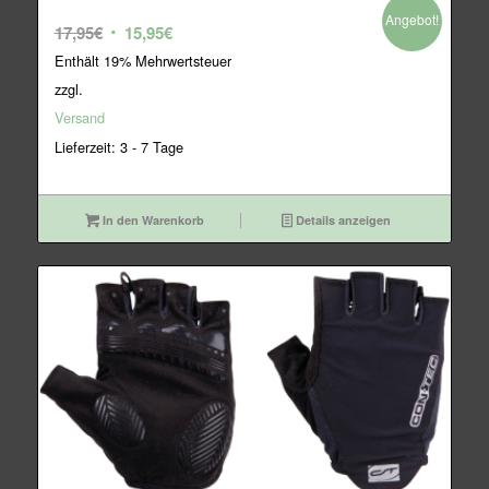
Angebot!
Ursprünglicher
Aktueller
17,95
€
15,95
€
Preis
Preis
Enthält 19% Mehrwertsteuer
war:
ist:
zzgl.
17,95€
15,95€.
Versand
Lieferzeit: 3 - 7 Tage
In den Warenkorb
Details anzeigen