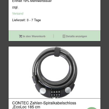
Enthält 19% Mehrwertsteuer
war:
ist:
zzgl.
29,95€
26,95€.
Versand
Lieferzeit: 3 - 7 Tage
In den Warenkorb
Details anzeigen
CONTEC Zahlen-Spiralkabelschloss
„EcoLoc 185 cm