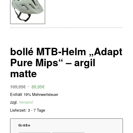
bollé MTB-Helm „Adapt
Pure Mips“ – argil
matte
Ursprünglicher
Aktueller
109,95
€
89,95
€
Preis
Preis
Enthält 19% Mehrwertsteuer
war:
ist:
zzgl.
Versand
109,95€
89,95€.
Lieferzeit: 3 - 7 Tage
Größe