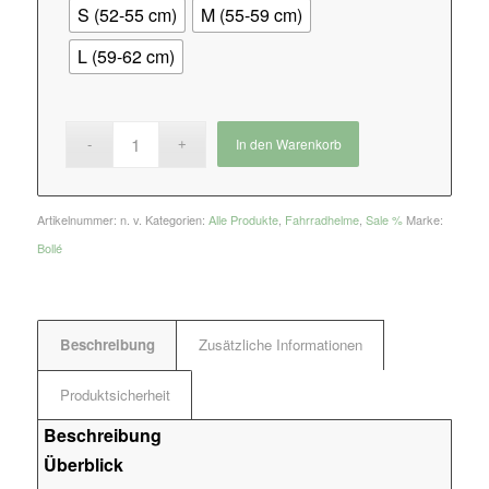
S (52-55 cm)
M (55-59 cm)
L (59-62 cm)
In den Warenkorb
Artikelnummer:
n. v.
Kategorien:
Alle Produkte
,
Fahrradhelme
,
Sale %
Marke:
Bollé
Beschreibung
Zusätzliche Informationen
Produktsicherheit
Beschreibung
Überblick