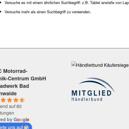
Versuche es mit einem ähnlichen Suchbegriff: z.B. Tablet anstelle von Lap
Versuche mehr als einen Suchbegriff zu verwenden.
 Motorrad-
nik-Centrum GmbH
radwerk Bad
enwalde
end auf 80
tungen
red by
G
o
o
g
l
e
rte uns auf