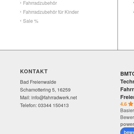
Fahrradzubehör
Fahrradzubehör für Kinder
Sale %
KONTAKT
BMTC
Tech
Bad Freienwalde
Fahr
Schamottering 5, 16259
Frei
Mail: info@fahrradwerk.net
4.6
Telefon: 03344 150413
Basier
Bewer
powe
bewe