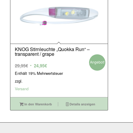
KNOG Stirnleuchte „Quokka Run“ –
transparent / grape
Angebot!
Ursprünglicher
Aktueller
29,95
€
24,95
€
Preis
Preis
Enthält 19% Mehrwertsteuer
war:
ist:
zzgl.
29,95€
24,95€.
Versand
In den Warenkorb
Details anzeigen