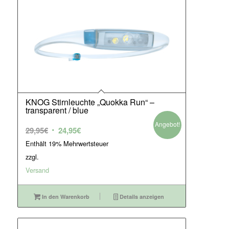
KNOG Stirnleuchte „Quokka Run“ –
transparent / blue
Angebot!
Ursprünglicher
Aktueller
29,95
€
24,95
€
Preis
Preis
Enthält 19% Mehrwertsteuer
war:
ist:
zzgl.
29,95€
24,95€.
Versand
In den Warenkorb
Details anzeigen