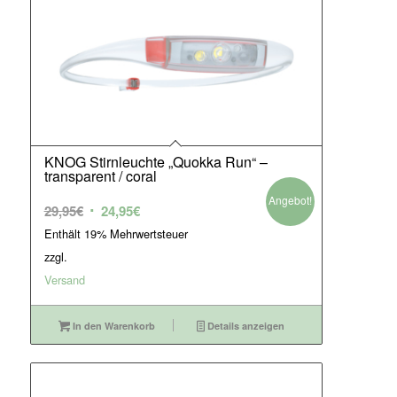
KNOG Stirnleuchte „Quokka Run“ –
transparent / coral
Angebot!
Ursprünglicher
Aktueller
29,95
€
24,95
€
Preis
Preis
Enthält 19% Mehrwertsteuer
war:
ist:
zzgl.
29,95€
24,95€.
Versand
In den Warenkorb
Details anzeigen