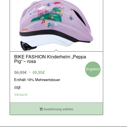
BIKE FASHION Kinderhelm „Peppa
Pig“ – rosa
Angebot!
Ursprünglicher
Aktueller
56,95
€
49,95
€
Preis
Preis
Enthält 19% Mehrwertsteuer
war:
ist:
zzgl.
56,95€
49,95€.
Versand
Ausführung wählen